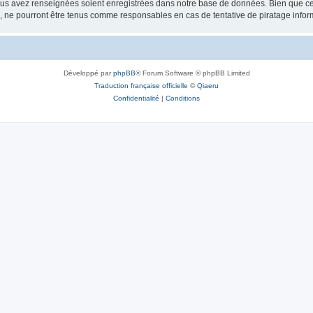
vous avez renseignées soient enregistrées dans notre base de données. Bien que ces
, ne pourront être tenus comme responsables en cas de tentative de piratage info
Développé par
phpBB
® Forum Software © phpBB Limited
Traduction française officielle
©
Qiaeru
Confidentialité
|
Conditions