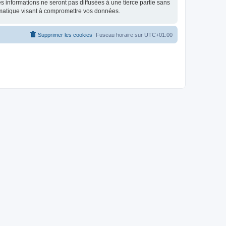
 informations ne seront pas diffusées à une tierce partie sans
rmatique visant à compromettre vos données.
Supprimer les cookies
Fuseau horaire sur
UTC+01:00