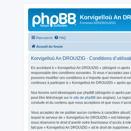
Korvigelloù An D
Foromoù KERZROUIZIG
Raccourcis
FAQ
Accueil du forum
Korvigelloù An DROUIZIG - Conditions d’utilisat
En accédant à « Korvigelloù An DROUIZIG » (désigné ci-après p
responsable des conditions suivantes. Si vous n’acceptez pas d
pouvons modifier ces conditions à n’importe quel moment et no
continuez à participer à « Korvigelloù An DROUIZIG » après que
Nos forums sont développés par phpBB (désignés ci-après par «
peut être téléchargé sur
le site de phpBB
(en anglais). Le logic
conduite et du contenu que nous acceptons et que nous n’acce
Vous acceptez de ne publier aucun contenu à caractère abusif, 
lequel le serveur de « Korvigelloù An DROUIZIG » est hébergé o
nous réservons le droit d’avertir votre fournisseur d’accès à int
fait que « Korvigelloù An DROUIZIG » ait le droit de supprimer,