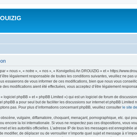
ROUIZIG
ion
ar « nous », « notre », « nos », « Korvigelloù An DROUIZIG » et « https://www.dro
’être légalement responsable de toutes les conditions suivantes, veuillez ne pas u
us essaierons de vous informer de ces modifications, bien que nous vous conseillon
 des modifications aient été effectuées, vous acceptez d’être légalement responsab
 logiciel phpBB » et « phpBB Limited ») qui est un logiciel de forum de discussio
iel phpBB a pour seul but de faciliter les discussions sur internet et phpBB Limit
ptons pas. Pour plus d’informations concernant phpBB, veuillez consulter
le site 
obscène, vulgaire, diffamatoire, choquant, menaçant, pornographique, etc. qui pourr
u encore la loi internationale. Si vous ne respectez pas ces dispositions, vous vo
ernet et les autorités officielles. L’adresse IP de tous les messages est enregistrée
 de modifier, de déplacer ou de verrouiller n’importe quel sujet et message à n’imp