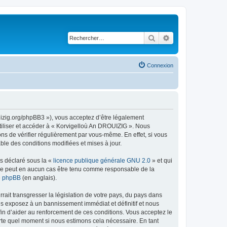
Rechercher
Recherche avancé
Connexion
uizig.org/phpBB3 »), vous acceptez d’être légalement
tiliser et accéder à « Korvigelloù An DROUIZIG ». Nous
s de vérifier régulièrement par vous-même. En effet, si vous
le des conditions modifiées et mises à jour.
ns déclaré sous la «
licence publique générale GNU 2.0
» et qui
ed ne peut en aucun cas être tenu comme responsable de la
de phpBB
(en anglais).
ait transgresser la législation de votre pays, du pays dans
us exposez à un bannissement immédiat et définitif et nous
 afin d’aider au renforcement de ces conditions. Vous acceptez le
orte quel moment si nous estimons cela nécessaire. En tant