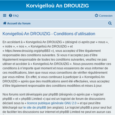
Korvigelloù An DROUIZIG
FAQ
Connexion
R
Accueil du forum
e
Korvigelloù An DROUIZIG - Conditions d’utilisation
c
h
En accédant à « Korvigelloù An DROUIZIG » (désigné ci-après par « nous »,
« notre », « nos », « Korvigelloù An DROUIZIG » et
e
« https://www.drouizig.org/phpBB3 »), vous acceptez d’être légalement
r
responsable des conditions suivantes. Si vous n’acceptez pas d’être
légalement responsable de toutes les conditions suivantes, veuillez ne pas
c
utiliser et accéder à « Korvigelloù An DROUIZIG ». Nous pouvons modifier ces
h
conditions à n’importe quel moment et nous essaierons de vous informer de
ces modifications, bien que nous vous conseillons de vérifier régulièrement
e
par vous-même. En effet, si vous continuez à participer à « Korvigelloù An
r
DROUIZIG » après que des modifications aient été effectuées, vous acceptez
d’être légalement responsable des conditions modifiées et mises à jour.
Nos forums sont développés par phpBB (désignés ci-après par « logiciel
phpBB » et « phpBB Limited ») qui est un logiciel de forum de discussions
déclaré sous la «
licence publique générale GNU 2.0
» et qui peut être
téléchargé sur
le site de phpBB
(en anglais). Le logiciel phpBB a pour seul but
de faciliter les discussions sur internet et phpBB Limited ne peut en aucun cas