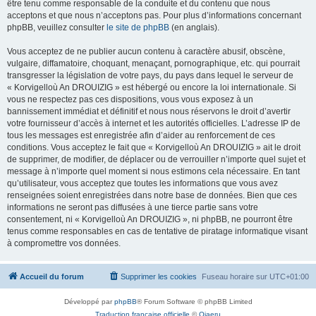
être tenu comme responsable de la conduite et du contenu que nous
acceptons et que nous n’acceptons pas. Pour plus d’informations concernant
phpBB, veuillez consulter
le site de phpBB
(en anglais).
Vous acceptez de ne publier aucun contenu à caractère abusif, obscène,
vulgaire, diffamatoire, choquant, menaçant, pornographique, etc. qui pourrait
transgresser la législation de votre pays, du pays dans lequel le serveur de
« Korvigelloù An DROUIZIG » est hébergé ou encore la loi internationale. Si
vous ne respectez pas ces dispositions, vous vous exposez à un
bannissement immédiat et définitif et nous nous réservons le droit d’avertir
votre fournisseur d’accès à internet et les autorités officielles. L’adresse IP de
tous les messages est enregistrée afin d’aider au renforcement de ces
conditions. Vous acceptez le fait que « Korvigelloù An DROUIZIG » ait le droit
de supprimer, de modifier, de déplacer ou de verrouiller n’importe quel sujet et
message à n’importe quel moment si nous estimons cela nécessaire. En tant
qu’utilisateur, vous acceptez que toutes les informations que vous avez
renseignées soient enregistrées dans notre base de données. Bien que ces
informations ne seront pas diffusées à une tierce partie sans votre
consentement, ni « Korvigelloù An DROUIZIG », ni phpBB, ne pourront être
tenus comme responsables en cas de tentative de piratage informatique visant
à compromettre vos données.
Accueil du forum
Supprimer les cookies
Fuseau horaire sur
UTC+01:00
Développé par
phpBB
® Forum Software © phpBB Limited
Traduction française officielle
©
Qiaeru