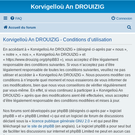
Korvigelloù An DROUIZIG
FAQ
Connexion
R
Accueil du forum
e
Korvigelloù An DROUIZIG - Conditions d’utilisation
c
h
En accédant à « Korvigelloù An DROUIZIG » (désigné ci-après par « nous »,
« notre », « nos », « Korvigelloù An DROUIZIG » et
e
« https://www.drouizig.org/phpBB3 »), vous acceptez d’être légalement
r
responsable des conditions suivantes. Si vous n’acceptez pas d’être
légalement responsable de toutes les conditions suivantes, veuillez ne pas
c
utiliser et accéder à « Korvigelloù An DROUIZIG ». Nous pouvons modifier ces
h
conditions à n’importe quel moment et nous essaierons de vous informer de
ces modifications, bien que nous vous conseillons de vérifier régulièrement
e
par vous-même. En effet, si vous continuez à participer à « Korvigelloù An
r
DROUIZIG » après que des modifications aient été effectuées, vous acceptez
d’être légalement responsable des conditions modifiées et mises à jour.
Nos forums sont développés par phpBB (désignés ci-après par « logiciel
phpBB » et « phpBB Limited ») qui est un logiciel de forum de discussions
déclaré sous la «
licence publique générale GNU 2.0
» et qui peut être
téléchargé sur
le site de phpBB
(en anglais). Le logiciel phpBB a pour seul but
de faciliter les discussions sur internet et phpBB Limited ne peut en aucun cas