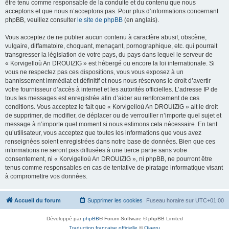
être tenu comme responsable de la conduite et du contenu que nous
acceptons et que nous n’acceptons pas. Pour plus d’informations concernant
phpBB, veuillez consulter
le site de phpBB
(en anglais).
Vous acceptez de ne publier aucun contenu à caractère abusif, obscène,
vulgaire, diffamatoire, choquant, menaçant, pornographique, etc. qui pourrait
transgresser la législation de votre pays, du pays dans lequel le serveur de
« Korvigelloù An DROUIZIG » est hébergé ou encore la loi internationale. Si
vous ne respectez pas ces dispositions, vous vous exposez à un
bannissement immédiat et définitif et nous nous réservons le droit d’avertir
votre fournisseur d’accès à internet et les autorités officielles. L’adresse IP de
tous les messages est enregistrée afin d’aider au renforcement de ces
conditions. Vous acceptez le fait que « Korvigelloù An DROUIZIG » ait le droit
de supprimer, de modifier, de déplacer ou de verrouiller n’importe quel sujet et
message à n’importe quel moment si nous estimons cela nécessaire. En tant
qu’utilisateur, vous acceptez que toutes les informations que vous avez
renseignées soient enregistrées dans notre base de données. Bien que ces
informations ne seront pas diffusées à une tierce partie sans votre
consentement, ni « Korvigelloù An DROUIZIG », ni phpBB, ne pourront être
tenus comme responsables en cas de tentative de piratage informatique visant
à compromettre vos données.
Accueil du forum
Supprimer les cookies
Fuseau horaire sur
UTC+01:00
Développé par
phpBB
® Forum Software © phpBB Limited
Traduction française officielle
©
Qiaeru