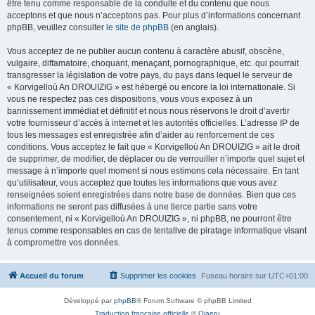
être tenu comme responsable de la conduite et du contenu que nous
acceptons et que nous n’acceptons pas. Pour plus d’informations concernant
phpBB, veuillez consulter
le site de phpBB
(en anglais).
Vous acceptez de ne publier aucun contenu à caractère abusif, obscène,
vulgaire, diffamatoire, choquant, menaçant, pornographique, etc. qui pourrait
transgresser la législation de votre pays, du pays dans lequel le serveur de
« Korvigelloù An DROUIZIG » est hébergé ou encore la loi internationale. Si
vous ne respectez pas ces dispositions, vous vous exposez à un
bannissement immédiat et définitif et nous nous réservons le droit d’avertir
votre fournisseur d’accès à internet et les autorités officielles. L’adresse IP de
tous les messages est enregistrée afin d’aider au renforcement de ces
conditions. Vous acceptez le fait que « Korvigelloù An DROUIZIG » ait le droit
de supprimer, de modifier, de déplacer ou de verrouiller n’importe quel sujet et
message à n’importe quel moment si nous estimons cela nécessaire. En tant
qu’utilisateur, vous acceptez que toutes les informations que vous avez
renseignées soient enregistrées dans notre base de données. Bien que ces
informations ne seront pas diffusées à une tierce partie sans votre
consentement, ni « Korvigelloù An DROUIZIG », ni phpBB, ne pourront être
tenus comme responsables en cas de tentative de piratage informatique visant
à compromettre vos données.
Accueil du forum
Supprimer les cookies
Fuseau horaire sur
UTC+01:00
Développé par
phpBB
® Forum Software © phpBB Limited
Traduction française officielle
©
Qiaeru