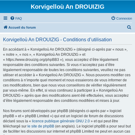
Korvigelloù An DROUIZIG
FAQ
Connexion
R
Accueil du forum
e
Korvigelloù An DROUIZIG - Conditions d’utilisation
c
h
En accédant à « Korvigelloù An DROUIZIG » (désigné ci-après par « nous »,
« notre », « nos », « Korvigelloù An DROUIZIG » et
e
« https://www.drouizig.org/phpBB3 »), vous acceptez d’être légalement
r
responsable des conditions suivantes. Si vous n’acceptez pas d’être
légalement responsable de toutes les conditions suivantes, veuillez ne pas
c
utiliser et accéder à « Korvigelloù An DROUIZIG ». Nous pouvons modifier ces
h
conditions à n’importe quel moment et nous essaierons de vous informer de
ces modifications, bien que nous vous conseillons de vérifier régulièrement
e
par vous-même. En effet, si vous continuez à participer à « Korvigelloù An
r
DROUIZIG » après que des modifications aient été effectuées, vous acceptez
d’être légalement responsable des conditions modifiées et mises à jour.
Nos forums sont développés par phpBB (désignés ci-après par « logiciel
phpBB » et « phpBB Limited ») qui est un logiciel de forum de discussions
déclaré sous la «
licence publique générale GNU 2.0
» et qui peut être
téléchargé sur
le site de phpBB
(en anglais). Le logiciel phpBB a pour seul but
de faciliter les discussions sur internet et phpBB Limited ne peut en aucun cas