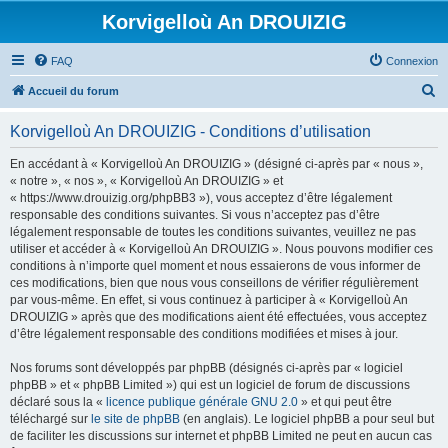
Korvigelloù An DROUIZIG
FAQ
Connexion
R
Accueil du forum
e
Korvigelloù An DROUIZIG - Conditions d’utilisation
c
h
En accédant à « Korvigelloù An DROUIZIG » (désigné ci-après par « nous »,
« notre », « nos », « Korvigelloù An DROUIZIG » et
e
« https://www.drouizig.org/phpBB3 »), vous acceptez d’être légalement
r
responsable des conditions suivantes. Si vous n’acceptez pas d’être
légalement responsable de toutes les conditions suivantes, veuillez ne pas
c
utiliser et accéder à « Korvigelloù An DROUIZIG ». Nous pouvons modifier ces
h
conditions à n’importe quel moment et nous essaierons de vous informer de
ces modifications, bien que nous vous conseillons de vérifier régulièrement
e
par vous-même. En effet, si vous continuez à participer à « Korvigelloù An
r
DROUIZIG » après que des modifications aient été effectuées, vous acceptez
d’être légalement responsable des conditions modifiées et mises à jour.
Nos forums sont développés par phpBB (désignés ci-après par « logiciel
phpBB » et « phpBB Limited ») qui est un logiciel de forum de discussions
déclaré sous la «
licence publique générale GNU 2.0
» et qui peut être
téléchargé sur
le site de phpBB
(en anglais). Le logiciel phpBB a pour seul but
de faciliter les discussions sur internet et phpBB Limited ne peut en aucun cas