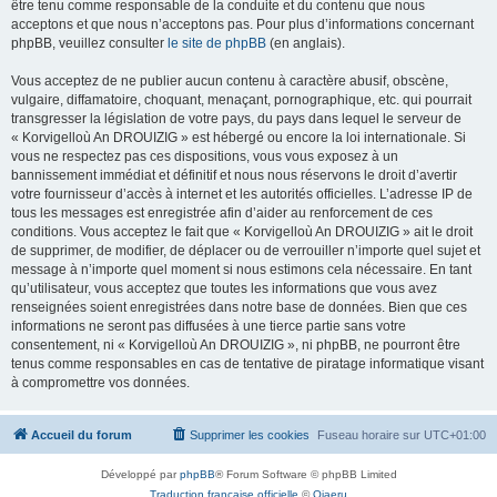
être tenu comme responsable de la conduite et du contenu que nous
acceptons et que nous n’acceptons pas. Pour plus d’informations concernant
phpBB, veuillez consulter
le site de phpBB
(en anglais).
Vous acceptez de ne publier aucun contenu à caractère abusif, obscène,
vulgaire, diffamatoire, choquant, menaçant, pornographique, etc. qui pourrait
transgresser la législation de votre pays, du pays dans lequel le serveur de
« Korvigelloù An DROUIZIG » est hébergé ou encore la loi internationale. Si
vous ne respectez pas ces dispositions, vous vous exposez à un
bannissement immédiat et définitif et nous nous réservons le droit d’avertir
votre fournisseur d’accès à internet et les autorités officielles. L’adresse IP de
tous les messages est enregistrée afin d’aider au renforcement de ces
conditions. Vous acceptez le fait que « Korvigelloù An DROUIZIG » ait le droit
de supprimer, de modifier, de déplacer ou de verrouiller n’importe quel sujet et
message à n’importe quel moment si nous estimons cela nécessaire. En tant
qu’utilisateur, vous acceptez que toutes les informations que vous avez
renseignées soient enregistrées dans notre base de données. Bien que ces
informations ne seront pas diffusées à une tierce partie sans votre
consentement, ni « Korvigelloù An DROUIZIG », ni phpBB, ne pourront être
tenus comme responsables en cas de tentative de piratage informatique visant
à compromettre vos données.
Accueil du forum
Supprimer les cookies
Fuseau horaire sur
UTC+01:00
Développé par
phpBB
® Forum Software © phpBB Limited
Traduction française officielle
©
Qiaeru