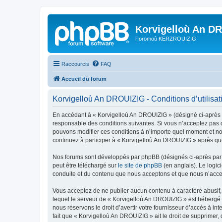
Korvigelloù An D
Foromoù KERZROUIZIG
Raccourcis
FAQ
Accueil du forum
Korvigelloù An DROUIZIG - Conditions d’utilisat
En accédant à « Korvigelloù An DROUIZIG » (désigné ci-après p
responsable des conditions suivantes. Si vous n’acceptez pas d
pouvons modifier ces conditions à n’importe quel moment et no
continuez à participer à « Korvigelloù An DROUIZIG » après que
Nos forums sont développés par phpBB (désignés ci-après par «
peut être téléchargé sur
le site de phpBB
(en anglais). Le logic
conduite et du contenu que nous acceptons et que nous n’acce
Vous acceptez de ne publier aucun contenu à caractère abusif, 
lequel le serveur de « Korvigelloù An DROUIZIG » est hébergé o
nous réservons le droit d’avertir votre fournisseur d’accès à int
fait que « Korvigelloù An DROUIZIG » ait le droit de supprimer,