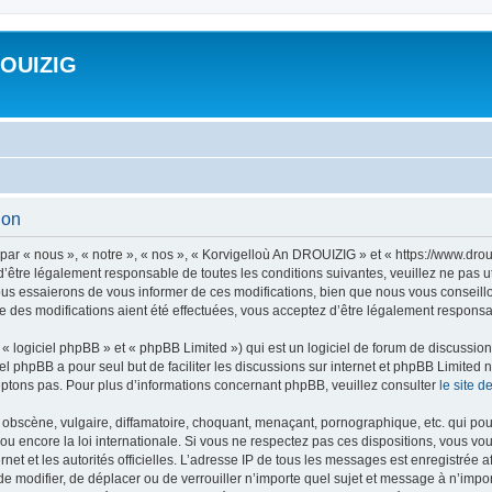
ROUIZIG
ion
ar « nous », « notre », « nos », « Korvigelloù An DROUIZIG » et « https://www.dro
’être légalement responsable de toutes les conditions suivantes, veuillez ne pas u
us essaierons de vous informer de ces modifications, bien que nous vous conseillon
 des modifications aient été effectuées, vous acceptez d’être légalement responsab
 logiciel phpBB » et « phpBB Limited ») qui est un logiciel de forum de discussio
iel phpBB a pour seul but de faciliter les discussions sur internet et phpBB Limit
ptons pas. Pour plus d’informations concernant phpBB, veuillez consulter
le site 
obscène, vulgaire, diffamatoire, choquant, menaçant, pornographique, etc. qui pourr
u encore la loi internationale. Si vous ne respectez pas ces dispositions, vous vo
ernet et les autorités officielles. L’adresse IP de tous les messages est enregistrée
 de modifier, de déplacer ou de verrouiller n’importe quel sujet et message à n’imp