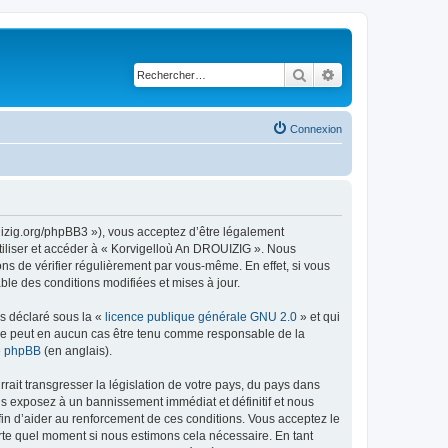
Rechercher
Recherche avancé
Connexion
uizig.org/phpBB3 »), vous acceptez d’être légalement
tiliser et accéder à « Korvigelloù An DROUIZIG ». Nous
s de vérifier régulièrement par vous-même. En effet, si vous
le des conditions modifiées et mises à jour.
ns déclaré sous la «
licence publique générale GNU 2.0
» et qui
ed ne peut en aucun cas être tenu comme responsable de la
de phpBB
(en anglais).
ait transgresser la législation de votre pays, du pays dans
us exposez à un bannissement immédiat et définitif et nous
 afin d’aider au renforcement de ces conditions. Vous acceptez le
orte quel moment si nous estimons cela nécessaire. En tant