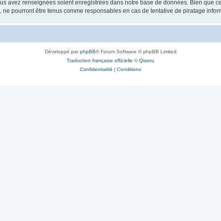
vous avez renseignées soient enregistrées dans notre base de données. Bien que ces
, ne pourront être tenus comme responsables en cas de tentative de piratage info
Développé par
phpBB
® Forum Software © phpBB Limited
Traduction française officielle
©
Qiaeru
Confidentialité
|
Conditions