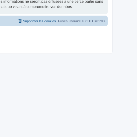
 informations ne seront pas diffusées à une tierce partie sans
rmatique visant à compromettre vos données.
Supprimer les cookies
Fuseau horaire sur
UTC+01:00