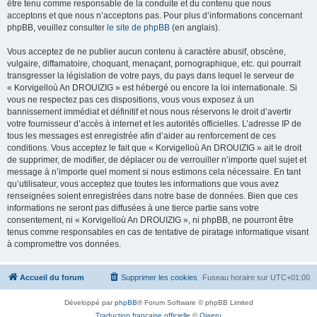
être tenu comme responsable de la conduite et du contenu que nous
acceptons et que nous n’acceptons pas. Pour plus d’informations concernant
phpBB, veuillez consulter
le site de phpBB
(en anglais).
Vous acceptez de ne publier aucun contenu à caractère abusif, obscène,
vulgaire, diffamatoire, choquant, menaçant, pornographique, etc. qui pourrait
transgresser la législation de votre pays, du pays dans lequel le serveur de
« Korvigelloù An DROUIZIG » est hébergé ou encore la loi internationale. Si
vous ne respectez pas ces dispositions, vous vous exposez à un
bannissement immédiat et définitif et nous nous réservons le droit d’avertir
votre fournisseur d’accès à internet et les autorités officielles. L’adresse IP de
tous les messages est enregistrée afin d’aider au renforcement de ces
conditions. Vous acceptez le fait que « Korvigelloù An DROUIZIG » ait le droit
de supprimer, de modifier, de déplacer ou de verrouiller n’importe quel sujet et
message à n’importe quel moment si nous estimons cela nécessaire. En tant
qu’utilisateur, vous acceptez que toutes les informations que vous avez
renseignées soient enregistrées dans notre base de données. Bien que ces
informations ne seront pas diffusées à une tierce partie sans votre
consentement, ni « Korvigelloù An DROUIZIG », ni phpBB, ne pourront être
tenus comme responsables en cas de tentative de piratage informatique visant
à compromettre vos données.
Accueil du forum
Supprimer les cookies
Fuseau horaire sur
UTC+01:00
Développé par
phpBB
® Forum Software © phpBB Limited
Traduction française officielle
©
Qiaeru