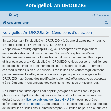
Korvigelloù An DROUIZIG
FAQ
Connexion
R
Accueil du forum
e
Korvigelloù An DROUIZIG - Conditions d’utilisation
c
h
En accédant à « Korvigelloù An DROUIZIG » (désigné ci-après par « nous »,
« notre », « nos », « Korvigelloù An DROUIZIG » et
e
« https://www.drouizig.org/phpBB3 »), vous acceptez d’être légalement
r
responsable des conditions suivantes. Si vous n’acceptez pas d’être
légalement responsable de toutes les conditions suivantes, veuillez ne pas
c
utiliser et accéder à « Korvigelloù An DROUIZIG ». Nous pouvons modifier ces
h
conditions à n’importe quel moment et nous essaierons de vous informer de
ces modifications, bien que nous vous conseillons de vérifier régulièrement
e
par vous-même. En effet, si vous continuez à participer à « Korvigelloù An
r
DROUIZIG » après que des modifications aient été effectuées, vous acceptez
d’être légalement responsable des conditions modifiées et mises à jour.
Nos forums sont développés par phpBB (désignés ci-après par « logiciel
phpBB » et « phpBB Limited ») qui est un logiciel de forum de discussions
déclaré sous la «
licence publique générale GNU 2.0
» et qui peut être
téléchargé sur
le site de phpBB
(en anglais). Le logiciel phpBB a pour seul but
de faciliter les discussions sur internet et phpBB Limited ne peut en aucun cas