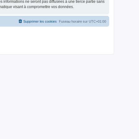
 informations ne seront pas diffusées à une tierce partie sans
rmatique visant à compromettre vos données.
Supprimer les cookies
Fuseau horaire sur
UTC+01:00