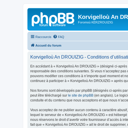
Korvigelloù An D
Foromoù KERZROUIZIG
Raccourcis
FAQ
Accueil du forum
Korvigelloù An DROUIZIG - Conditions d’utilisat
En accédant à « Korvigelloù An DROUIZIG » (désigné ci-après p
responsable des conditions suivantes. Si vous n’acceptez pas d
pouvons modifier ces conditions à n’importe quel moment et no
continuez à participer à « Korvigelloù An DROUIZIG » après que
Nos forums sont développés par phpBB (désignés ci-après par «
peut être téléchargé sur
le site de phpBB
(en anglais). Le logic
conduite et du contenu que nous acceptons et que nous n’acce
Vous acceptez de ne publier aucun contenu à caractère abusif, 
lequel le serveur de « Korvigelloù An DROUIZIG » est hébergé o
nous réservons le droit d’avertir votre fournisseur d’accès à int
fait que « Korvigelloù An DROUIZIG » ait le droit de supprimer,