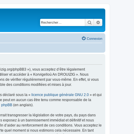
Rechercher
Recherche avancé
Connexion
uizig.org/phpBB3 »), vous acceptez d’être légalement
tiliser et accéder à « Korvigelloù An DROUIZIG ». Nous
s de vérifier régulièrement par vous-même. En effet, si vous
le des conditions modifiées et mises à jour.
ns déclaré sous la «
licence publique générale GNU 2.0
» et qui
ed ne peut en aucun cas être tenu comme responsable de la
de phpBB
(en anglais).
ait transgresser la législation de votre pays, du pays dans
us exposez à un bannissement immédiat et définitif et nous
 afin d’aider au renforcement de ces conditions. Vous acceptez le
orte quel moment si nous estimons cela nécessaire. En tant