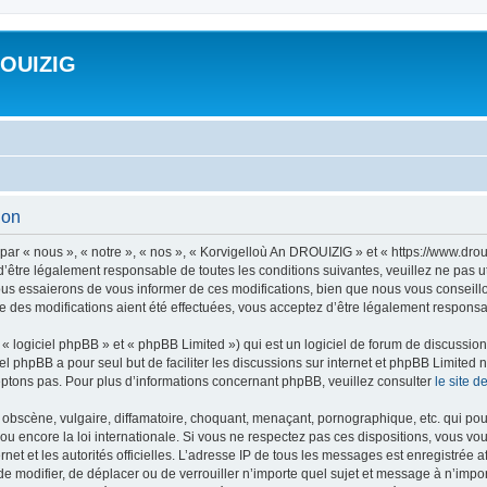
ROUIZIG
ion
ar « nous », « notre », « nos », « Korvigelloù An DROUIZIG » et « https://www.dro
’être légalement responsable de toutes les conditions suivantes, veuillez ne pas u
us essaierons de vous informer de ces modifications, bien que nous vous conseillon
 des modifications aient été effectuées, vous acceptez d’être légalement responsab
 logiciel phpBB » et « phpBB Limited ») qui est un logiciel de forum de discussio
iel phpBB a pour seul but de faciliter les discussions sur internet et phpBB Limit
ptons pas. Pour plus d’informations concernant phpBB, veuillez consulter
le site 
obscène, vulgaire, diffamatoire, choquant, menaçant, pornographique, etc. qui pourr
u encore la loi internationale. Si vous ne respectez pas ces dispositions, vous vo
ernet et les autorités officielles. L’adresse IP de tous les messages est enregistrée
 de modifier, de déplacer ou de verrouiller n’importe quel sujet et message à n’imp