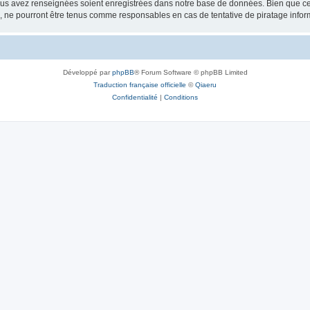
vous avez renseignées soient enregistrées dans notre base de données. Bien que ces
, ne pourront être tenus comme responsables en cas de tentative de piratage info
Développé par
phpBB
® Forum Software © phpBB Limited
Traduction française officielle
©
Qiaeru
Confidentialité
|
Conditions