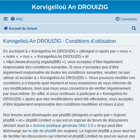
Korvigelloù An DROUIZIG
FAQ
Connexion
R
Accueil du forum
e
Korvigelloù An DROUIZIG - Conditions d’utilisation
c
h
En accédant à « Korvigelloù An DROUIZIG » (désigné ci-après par « nous »,
« notre », « nos », « Korvigelloù An DROUIZIG » et
e
« https://www.drouizig.org/phpBB3 »), vous acceptez d’être légalement
r
responsable des conditions suivantes. Si vous n’acceptez pas d’être
légalement responsable de toutes les conditions suivantes, veuillez ne pas
c
utiliser et accéder à « Korvigelloù An DROUIZIG ». Nous pouvons modifier ces
h
conditions à n’importe quel moment et nous essaierons de vous informer de
ces modifications, bien que nous vous conseillons de vérifier régulièrement
e
par vous-même. En effet, si vous continuez à participer à « Korvigelloù An
r
DROUIZIG » après que des modifications aient été effectuées, vous acceptez
d’être légalement responsable des conditions modifiées et mises à jour.
Nos forums sont développés par phpBB (désignés ci-après par « logiciel
phpBB » et « phpBB Limited ») qui est un logiciel de forum de discussions
déclaré sous la «
licence publique générale GNU 2.0
» et qui peut être
téléchargé sur
le site de phpBB
(en anglais). Le logiciel phpBB a pour seul but
de faciliter les discussions sur internet et phpBB Limited ne peut en aucun cas