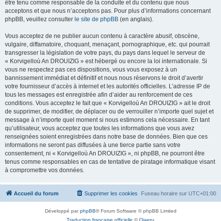
être tenu comme responsable de la conduite et du contenu que nous
acceptons et que nous n’acceptons pas. Pour plus d’informations concernant
phpBB, veuillez consulter
le site de phpBB
(en anglais).
Vous acceptez de ne publier aucun contenu à caractère abusif, obscène,
vulgaire, diffamatoire, choquant, menaçant, pornographique, etc. qui pourrait
transgresser la législation de votre pays, du pays dans lequel le serveur de
« Korvigelloù An DROUIZIG » est hébergé ou encore la loi internationale. Si
vous ne respectez pas ces dispositions, vous vous exposez à un
bannissement immédiat et définitif et nous nous réservons le droit d’avertir
votre fournisseur d’accès à internet et les autorités officielles. L’adresse IP de
tous les messages est enregistrée afin d’aider au renforcement de ces
conditions. Vous acceptez le fait que « Korvigelloù An DROUIZIG » ait le droit
de supprimer, de modifier, de déplacer ou de verrouiller n’importe quel sujet et
message à n’importe quel moment si nous estimons cela nécessaire. En tant
qu’utilisateur, vous acceptez que toutes les informations que vous avez
renseignées soient enregistrées dans notre base de données. Bien que ces
informations ne seront pas diffusées à une tierce partie sans votre
consentement, ni « Korvigelloù An DROUIZIG », ni phpBB, ne pourront être
tenus comme responsables en cas de tentative de piratage informatique visant
à compromettre vos données.
Accueil du forum
Supprimer les cookies
Fuseau horaire sur
UTC+01:00
Développé par
phpBB
® Forum Software © phpBB Limited
Traduction française officielle
©
Qiaeru