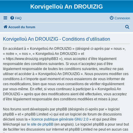
Korvigelloù An DROUIZIG
FAQ
Connexion
R
Accueil du forum
e
Korvigelloù An DROUIZIG - Conditions d’utilisation
c
h
En accédant à « Korvigelloù An DROUIZIG » (désigné ci-après par « nous »,
« notre », « nos », « Korvigelloù An DROUIZIG » et
e
« https://www.drouizig.org/phpBB3 »), vous acceptez d’être légalement
r
responsable des conditions suivantes. Si vous n’acceptez pas d’être
légalement responsable de toutes les conditions suivantes, veuillez ne pas
c
utiliser et accéder à « Korvigelloù An DROUIZIG ». Nous pouvons modifier ces
h
conditions à n’importe quel moment et nous essaierons de vous informer de
ces modifications, bien que nous vous conseillons de vérifier régulièrement
e
par vous-même. En effet, si vous continuez à participer à « Korvigelloù An
r
DROUIZIG » après que des modifications aient été effectuées, vous acceptez
d’être légalement responsable des conditions modifiées et mises à jour.
Nos forums sont développés par phpBB (désignés ci-après par « logiciel
phpBB » et « phpBB Limited ») qui est un logiciel de forum de discussions
déclaré sous la «
licence publique générale GNU 2.0
» et qui peut être
téléchargé sur
le site de phpBB
(en anglais). Le logiciel phpBB a pour seul but
de faciliter les discussions sur internet et phpBB Limited ne peut en aucun cas