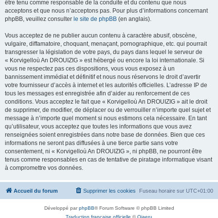
être tenu comme responsable de la conduite et du contenu que nous
acceptons et que nous n’acceptons pas. Pour plus d’informations concernant
phpBB, veuillez consulter
le site de phpBB
(en anglais).
Vous acceptez de ne publier aucun contenu à caractère abusif, obscène,
vulgaire, diffamatoire, choquant, menaçant, pornographique, etc. qui pourrait
transgresser la législation de votre pays, du pays dans lequel le serveur de
« Korvigelloù An DROUIZIG » est hébergé ou encore la loi internationale. Si
vous ne respectez pas ces dispositions, vous vous exposez à un
bannissement immédiat et définitif et nous nous réservons le droit d’avertir
votre fournisseur d’accès à internet et les autorités officielles. L’adresse IP de
tous les messages est enregistrée afin d’aider au renforcement de ces
conditions. Vous acceptez le fait que « Korvigelloù An DROUIZIG » ait le droit
de supprimer, de modifier, de déplacer ou de verrouiller n’importe quel sujet et
message à n’importe quel moment si nous estimons cela nécessaire. En tant
qu’utilisateur, vous acceptez que toutes les informations que vous avez
renseignées soient enregistrées dans notre base de données. Bien que ces
informations ne seront pas diffusées à une tierce partie sans votre
consentement, ni « Korvigelloù An DROUIZIG », ni phpBB, ne pourront être
tenus comme responsables en cas de tentative de piratage informatique visant
à compromettre vos données.
Accueil du forum
Supprimer les cookies
Fuseau horaire sur
UTC+01:00
Développé par
phpBB
® Forum Software © phpBB Limited
Traduction française officielle
©
Qiaeru