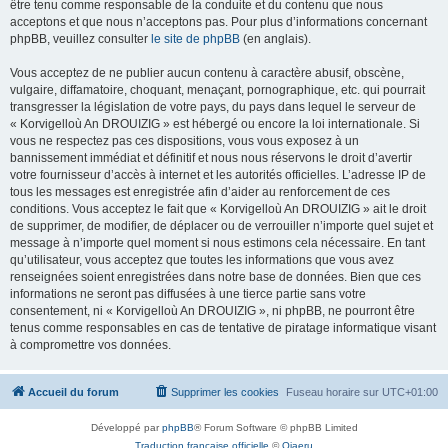
être tenu comme responsable de la conduite et du contenu que nous
acceptons et que nous n’acceptons pas. Pour plus d’informations concernant
phpBB, veuillez consulter
le site de phpBB
(en anglais).
Vous acceptez de ne publier aucun contenu à caractère abusif, obscène,
vulgaire, diffamatoire, choquant, menaçant, pornographique, etc. qui pourrait
transgresser la législation de votre pays, du pays dans lequel le serveur de
« Korvigelloù An DROUIZIG » est hébergé ou encore la loi internationale. Si
vous ne respectez pas ces dispositions, vous vous exposez à un
bannissement immédiat et définitif et nous nous réservons le droit d’avertir
votre fournisseur d’accès à internet et les autorités officielles. L’adresse IP de
tous les messages est enregistrée afin d’aider au renforcement de ces
conditions. Vous acceptez le fait que « Korvigelloù An DROUIZIG » ait le droit
de supprimer, de modifier, de déplacer ou de verrouiller n’importe quel sujet et
message à n’importe quel moment si nous estimons cela nécessaire. En tant
qu’utilisateur, vous acceptez que toutes les informations que vous avez
renseignées soient enregistrées dans notre base de données. Bien que ces
informations ne seront pas diffusées à une tierce partie sans votre
consentement, ni « Korvigelloù An DROUIZIG », ni phpBB, ne pourront être
tenus comme responsables en cas de tentative de piratage informatique visant
à compromettre vos données.
Accueil du forum
Supprimer les cookies
Fuseau horaire sur
UTC+01:00
Développé par
phpBB
® Forum Software © phpBB Limited
Traduction française officielle
©
Qiaeru