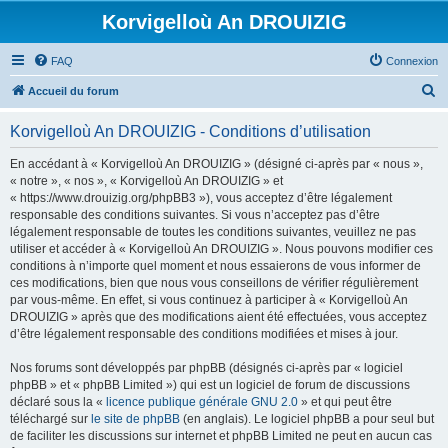
Korvigelloù An DROUIZIG
FAQ
Connexion
R
Accueil du forum
e
Korvigelloù An DROUIZIG - Conditions d’utilisation
c
h
En accédant à « Korvigelloù An DROUIZIG » (désigné ci-après par « nous »,
« notre », « nos », « Korvigelloù An DROUIZIG » et
e
« https://www.drouizig.org/phpBB3 »), vous acceptez d’être légalement
r
responsable des conditions suivantes. Si vous n’acceptez pas d’être
légalement responsable de toutes les conditions suivantes, veuillez ne pas
c
utiliser et accéder à « Korvigelloù An DROUIZIG ». Nous pouvons modifier ces
h
conditions à n’importe quel moment et nous essaierons de vous informer de
ces modifications, bien que nous vous conseillons de vérifier régulièrement
e
par vous-même. En effet, si vous continuez à participer à « Korvigelloù An
r
DROUIZIG » après que des modifications aient été effectuées, vous acceptez
d’être légalement responsable des conditions modifiées et mises à jour.
Nos forums sont développés par phpBB (désignés ci-après par « logiciel
phpBB » et « phpBB Limited ») qui est un logiciel de forum de discussions
déclaré sous la «
licence publique générale GNU 2.0
» et qui peut être
téléchargé sur
le site de phpBB
(en anglais). Le logiciel phpBB a pour seul but
de faciliter les discussions sur internet et phpBB Limited ne peut en aucun cas