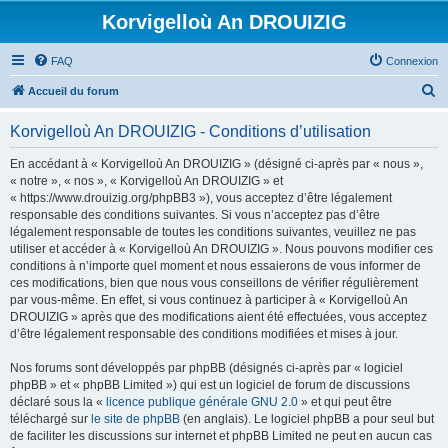
Korvigelloù An DROUIZIG
FAQ
Connexion
R
Accueil du forum
e
Korvigelloù An DROUIZIG - Conditions d’utilisation
c
h
En accédant à « Korvigelloù An DROUIZIG » (désigné ci-après par « nous »,
« notre », « nos », « Korvigelloù An DROUIZIG » et
e
« https://www.drouizig.org/phpBB3 »), vous acceptez d’être légalement
r
responsable des conditions suivantes. Si vous n’acceptez pas d’être
légalement responsable de toutes les conditions suivantes, veuillez ne pas
c
utiliser et accéder à « Korvigelloù An DROUIZIG ». Nous pouvons modifier ces
h
conditions à n’importe quel moment et nous essaierons de vous informer de
ces modifications, bien que nous vous conseillons de vérifier régulièrement
e
par vous-même. En effet, si vous continuez à participer à « Korvigelloù An
r
DROUIZIG » après que des modifications aient été effectuées, vous acceptez
d’être légalement responsable des conditions modifiées et mises à jour.
Nos forums sont développés par phpBB (désignés ci-après par « logiciel
phpBB » et « phpBB Limited ») qui est un logiciel de forum de discussions
déclaré sous la «
licence publique générale GNU 2.0
» et qui peut être
téléchargé sur
le site de phpBB
(en anglais). Le logiciel phpBB a pour seul but
de faciliter les discussions sur internet et phpBB Limited ne peut en aucun cas