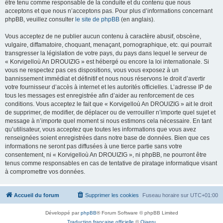
être tenu comme responsable de la conduite et du contenu que nous
acceptons et que nous n’acceptons pas. Pour plus d’informations concernant
phpBB, veuillez consulter
le site de phpBB
(en anglais).
Vous acceptez de ne publier aucun contenu à caractère abusif, obscène,
vulgaire, diffamatoire, choquant, menaçant, pornographique, etc. qui pourrait
transgresser la législation de votre pays, du pays dans lequel le serveur de
« Korvigelloù An DROUIZIG » est hébergé ou encore la loi internationale. Si
vous ne respectez pas ces dispositions, vous vous exposez à un
bannissement immédiat et définitif et nous nous réservons le droit d’avertir
votre fournisseur d’accès à internet et les autorités officielles. L’adresse IP de
tous les messages est enregistrée afin d’aider au renforcement de ces
conditions. Vous acceptez le fait que « Korvigelloù An DROUIZIG » ait le droit
de supprimer, de modifier, de déplacer ou de verrouiller n’importe quel sujet et
message à n’importe quel moment si nous estimons cela nécessaire. En tant
qu’utilisateur, vous acceptez que toutes les informations que vous avez
renseignées soient enregistrées dans notre base de données. Bien que ces
informations ne seront pas diffusées à une tierce partie sans votre
consentement, ni « Korvigelloù An DROUIZIG », ni phpBB, ne pourront être
tenus comme responsables en cas de tentative de piratage informatique visant
à compromettre vos données.
Accueil du forum
Supprimer les cookies
Fuseau horaire sur
UTC+01:00
Développé par
phpBB
® Forum Software © phpBB Limited
Traduction française officielle
©
Qiaeru