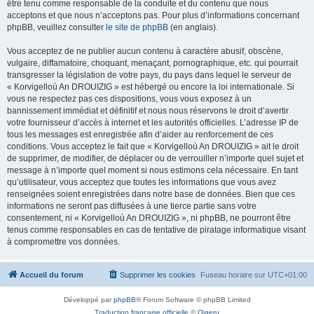
être tenu comme responsable de la conduite et du contenu que nous
acceptons et que nous n’acceptons pas. Pour plus d’informations concernant
phpBB, veuillez consulter
le site de phpBB
(en anglais).
Vous acceptez de ne publier aucun contenu à caractère abusif, obscène,
vulgaire, diffamatoire, choquant, menaçant, pornographique, etc. qui pourrait
transgresser la législation de votre pays, du pays dans lequel le serveur de
« Korvigelloù An DROUIZIG » est hébergé ou encore la loi internationale. Si
vous ne respectez pas ces dispositions, vous vous exposez à un
bannissement immédiat et définitif et nous nous réservons le droit d’avertir
votre fournisseur d’accès à internet et les autorités officielles. L’adresse IP de
tous les messages est enregistrée afin d’aider au renforcement de ces
conditions. Vous acceptez le fait que « Korvigelloù An DROUIZIG » ait le droit
de supprimer, de modifier, de déplacer ou de verrouiller n’importe quel sujet et
message à n’importe quel moment si nous estimons cela nécessaire. En tant
qu’utilisateur, vous acceptez que toutes les informations que vous avez
renseignées soient enregistrées dans notre base de données. Bien que ces
informations ne seront pas diffusées à une tierce partie sans votre
consentement, ni « Korvigelloù An DROUIZIG », ni phpBB, ne pourront être
tenus comme responsables en cas de tentative de piratage informatique visant
à compromettre vos données.
Accueil du forum
Supprimer les cookies
Fuseau horaire sur
UTC+01:00
Développé par
phpBB
® Forum Software © phpBB Limited
Traduction française officielle
©
Qiaeru