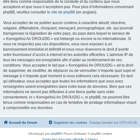
être tenu comme responsable de la conduite et du contenu que nous
acceptons et que nous n’acceptons pas. Pour plus d’informations concernant
phpBB, veuillez consulter
le site de phpBB
(en anglais).
Vous acceptez de ne publier aucun contenu à caractère abusif, obscène,
vulgaire, diffamatoire, choquant, menaçant, pornographique, etc. qui pourrait
transgresser la législation de votre pays, du pays dans lequel le serveur de
« Korvigelloù An DROUIZIG » est hébergé ou encore la loi internationale. Si
vous ne respectez pas ces dispositions, vous vous exposez à un
bannissement immédiat et définitif et nous nous réservons le droit d’avertir
votre fournisseur d’accès à internet et les autorités officielles. L’adresse IP de
tous les messages est enregistrée afin d’aider au renforcement de ces
conditions. Vous acceptez le fait que « Korvigelloù An DROUIZIG » ait le droit
de supprimer, de modifier, de déplacer ou de verrouiller n’importe quel sujet et
message à n’importe quel moment si nous estimons cela nécessaire. En tant
qu’utilisateur, vous acceptez que toutes les informations que vous avez
renseignées soient enregistrées dans notre base de données. Bien que ces
informations ne seront pas diffusées à une tierce partie sans votre
consentement, ni « Korvigelloù An DROUIZIG », ni phpBB, ne pourront être
tenus comme responsables en cas de tentative de piratage informatique visant
à compromettre vos données.
Accueil du forum
Supprimer les cookies
Fuseau horaire sur
UTC+01:00
Développé par
phpBB
® Forum Software © phpBB Limited
Traduction française officielle
©
Qiaeru