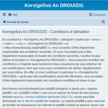
Korvigelloù An DROUIZIG
FAQ
Connexion
R
Accueil du forum
e
Korvigelloù An DROUIZIG - Conditions d’utilisation
c
h
En accédant à « Korvigelloù An DROUIZIG » (désigné ci-après par « nous »,
« notre », « nos », « Korvigelloù An DROUIZIG » et
e
« https://www.drouizig.org/phpBB3 »), vous acceptez d’être légalement
r
responsable des conditions suivantes. Si vous n’acceptez pas d’être
légalement responsable de toutes les conditions suivantes, veuillez ne pas
c
utiliser et accéder à « Korvigelloù An DROUIZIG ». Nous pouvons modifier ces
h
conditions à n’importe quel moment et nous essaierons de vous informer de
ces modifications, bien que nous vous conseillons de vérifier régulièrement
e
par vous-même. En effet, si vous continuez à participer à « Korvigelloù An
r
DROUIZIG » après que des modifications aient été effectuées, vous acceptez
d’être légalement responsable des conditions modifiées et mises à jour.
Nos forums sont développés par phpBB (désignés ci-après par « logiciel
phpBB » et « phpBB Limited ») qui est un logiciel de forum de discussions
déclaré sous la «
licence publique générale GNU 2.0
» et qui peut être
téléchargé sur
le site de phpBB
(en anglais). Le logiciel phpBB a pour seul but
de faciliter les discussions sur internet et phpBB Limited ne peut en aucun cas