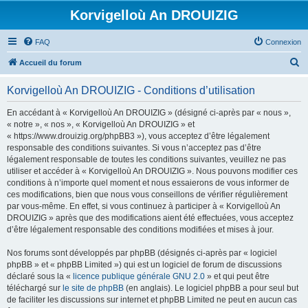
Korvigelloù An DROUIZIG
FAQ
Connexion
R
Accueil du forum
e
Korvigelloù An DROUIZIG - Conditions d’utilisation
c
h
En accédant à « Korvigelloù An DROUIZIG » (désigné ci-après par « nous »,
« notre », « nos », « Korvigelloù An DROUIZIG » et
e
« https://www.drouizig.org/phpBB3 »), vous acceptez d’être légalement
r
responsable des conditions suivantes. Si vous n’acceptez pas d’être
légalement responsable de toutes les conditions suivantes, veuillez ne pas
c
utiliser et accéder à « Korvigelloù An DROUIZIG ». Nous pouvons modifier ces
h
conditions à n’importe quel moment et nous essaierons de vous informer de
ces modifications, bien que nous vous conseillons de vérifier régulièrement
e
par vous-même. En effet, si vous continuez à participer à « Korvigelloù An
r
DROUIZIG » après que des modifications aient été effectuées, vous acceptez
d’être légalement responsable des conditions modifiées et mises à jour.
Nos forums sont développés par phpBB (désignés ci-après par « logiciel
phpBB » et « phpBB Limited ») qui est un logiciel de forum de discussions
déclaré sous la «
licence publique générale GNU 2.0
» et qui peut être
téléchargé sur
le site de phpBB
(en anglais). Le logiciel phpBB a pour seul but
de faciliter les discussions sur internet et phpBB Limited ne peut en aucun cas