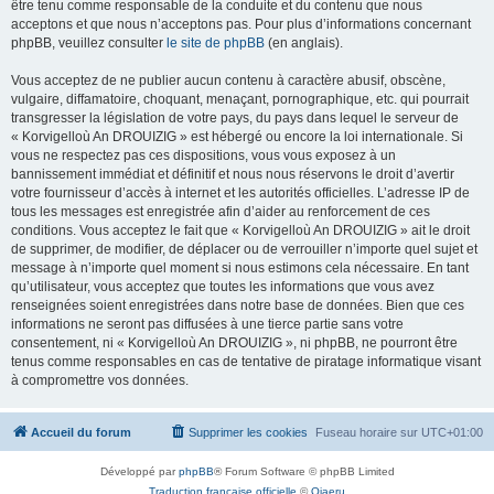
être tenu comme responsable de la conduite et du contenu que nous
acceptons et que nous n’acceptons pas. Pour plus d’informations concernant
phpBB, veuillez consulter
le site de phpBB
(en anglais).
Vous acceptez de ne publier aucun contenu à caractère abusif, obscène,
vulgaire, diffamatoire, choquant, menaçant, pornographique, etc. qui pourrait
transgresser la législation de votre pays, du pays dans lequel le serveur de
« Korvigelloù An DROUIZIG » est hébergé ou encore la loi internationale. Si
vous ne respectez pas ces dispositions, vous vous exposez à un
bannissement immédiat et définitif et nous nous réservons le droit d’avertir
votre fournisseur d’accès à internet et les autorités officielles. L’adresse IP de
tous les messages est enregistrée afin d’aider au renforcement de ces
conditions. Vous acceptez le fait que « Korvigelloù An DROUIZIG » ait le droit
de supprimer, de modifier, de déplacer ou de verrouiller n’importe quel sujet et
message à n’importe quel moment si nous estimons cela nécessaire. En tant
qu’utilisateur, vous acceptez que toutes les informations que vous avez
renseignées soient enregistrées dans notre base de données. Bien que ces
informations ne seront pas diffusées à une tierce partie sans votre
consentement, ni « Korvigelloù An DROUIZIG », ni phpBB, ne pourront être
tenus comme responsables en cas de tentative de piratage informatique visant
à compromettre vos données.
Accueil du forum
Supprimer les cookies
Fuseau horaire sur
UTC+01:00
Développé par
phpBB
® Forum Software © phpBB Limited
Traduction française officielle
©
Qiaeru