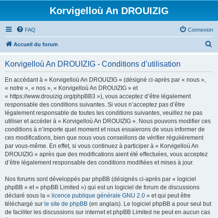
Korvigelloù An DROUIZIG
FAQ
Connexion
R
Accueil du forum
e
Korvigelloù An DROUIZIG - Conditions d’utilisation
c
h
En accédant à « Korvigelloù An DROUIZIG » (désigné ci-après par « nous »,
« notre », « nos », « Korvigelloù An DROUIZIG » et
e
« https://www.drouizig.org/phpBB3 »), vous acceptez d’être légalement
r
responsable des conditions suivantes. Si vous n’acceptez pas d’être
légalement responsable de toutes les conditions suivantes, veuillez ne pas
c
utiliser et accéder à « Korvigelloù An DROUIZIG ». Nous pouvons modifier ces
h
conditions à n’importe quel moment et nous essaierons de vous informer de
ces modifications, bien que nous vous conseillons de vérifier régulièrement
e
par vous-même. En effet, si vous continuez à participer à « Korvigelloù An
r
DROUIZIG » après que des modifications aient été effectuées, vous acceptez
d’être légalement responsable des conditions modifiées et mises à jour.
Nos forums sont développés par phpBB (désignés ci-après par « logiciel
phpBB » et « phpBB Limited ») qui est un logiciel de forum de discussions
déclaré sous la «
licence publique générale GNU 2.0
» et qui peut être
téléchargé sur
le site de phpBB
(en anglais). Le logiciel phpBB a pour seul but
de faciliter les discussions sur internet et phpBB Limited ne peut en aucun cas