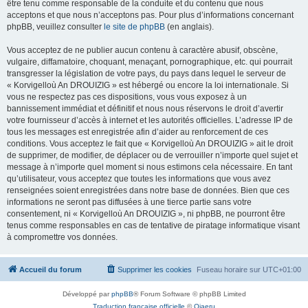
être tenu comme responsable de la conduite et du contenu que nous
acceptons et que nous n’acceptons pas. Pour plus d’informations concernant
phpBB, veuillez consulter
le site de phpBB
(en anglais).
Vous acceptez de ne publier aucun contenu à caractère abusif, obscène,
vulgaire, diffamatoire, choquant, menaçant, pornographique, etc. qui pourrait
transgresser la législation de votre pays, du pays dans lequel le serveur de
« Korvigelloù An DROUIZIG » est hébergé ou encore la loi internationale. Si
vous ne respectez pas ces dispositions, vous vous exposez à un
bannissement immédiat et définitif et nous nous réservons le droit d’avertir
votre fournisseur d’accès à internet et les autorités officielles. L’adresse IP de
tous les messages est enregistrée afin d’aider au renforcement de ces
conditions. Vous acceptez le fait que « Korvigelloù An DROUIZIG » ait le droit
de supprimer, de modifier, de déplacer ou de verrouiller n’importe quel sujet et
message à n’importe quel moment si nous estimons cela nécessaire. En tant
qu’utilisateur, vous acceptez que toutes les informations que vous avez
renseignées soient enregistrées dans notre base de données. Bien que ces
informations ne seront pas diffusées à une tierce partie sans votre
consentement, ni « Korvigelloù An DROUIZIG », ni phpBB, ne pourront être
tenus comme responsables en cas de tentative de piratage informatique visant
à compromettre vos données.
Accueil du forum
Supprimer les cookies
Fuseau horaire sur
UTC+01:00
Développé par
phpBB
® Forum Software © phpBB Limited
Traduction française officielle
©
Qiaeru