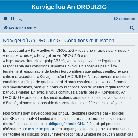
Korvigelloù An DROUIZIG
FAQ
Connexion
R
Accueil du forum
e
Korvigelloù An DROUIZIG - Conditions d’utilisation
c
h
En accédant à « Korvigelloù An DROUIZIG » (désigné ci-après par « nous »,
« notre », « nos », « Korvigelloù An DROUIZIG » et
e
« https://www.drouizig.org/phpBB3 »), vous acceptez d’être légalement
r
responsable des conditions suivantes. Si vous n’acceptez pas d’être
légalement responsable de toutes les conditions suivantes, veuillez ne pas
c
utiliser et accéder à « Korvigelloù An DROUIZIG ». Nous pouvons modifier ces
h
conditions à n’importe quel moment et nous essaierons de vous informer de
ces modifications, bien que nous vous conseillons de vérifier régulièrement
e
par vous-même. En effet, si vous continuez à participer à « Korvigelloù An
r
DROUIZIG » après que des modifications aient été effectuées, vous acceptez
d’être légalement responsable des conditions modifiées et mises à jour.
Nos forums sont développés par phpBB (désignés ci-après par « logiciel
phpBB » et « phpBB Limited ») qui est un logiciel de forum de discussions
déclaré sous la «
licence publique générale GNU 2.0
» et qui peut être
téléchargé sur
le site de phpBB
(en anglais). Le logiciel phpBB a pour seul but
de faciliter les discussions sur internet et phpBB Limited ne peut en aucun cas