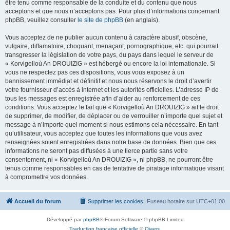
être tenu comme responsable de la conduite et du contenu que nous
acceptons et que nous n’acceptons pas. Pour plus d’informations concernant
phpBB, veuillez consulter
le site de phpBB
(en anglais).
Vous acceptez de ne publier aucun contenu à caractère abusif, obscène,
vulgaire, diffamatoire, choquant, menaçant, pornographique, etc. qui pourrait
transgresser la législation de votre pays, du pays dans lequel le serveur de
« Korvigelloù An DROUIZIG » est hébergé ou encore la loi internationale. Si
vous ne respectez pas ces dispositions, vous vous exposez à un
bannissement immédiat et définitif et nous nous réservons le droit d’avertir
votre fournisseur d’accès à internet et les autorités officielles. L’adresse IP de
tous les messages est enregistrée afin d’aider au renforcement de ces
conditions. Vous acceptez le fait que « Korvigelloù An DROUIZIG » ait le droit
de supprimer, de modifier, de déplacer ou de verrouiller n’importe quel sujet et
message à n’importe quel moment si nous estimons cela nécessaire. En tant
qu’utilisateur, vous acceptez que toutes les informations que vous avez
renseignées soient enregistrées dans notre base de données. Bien que ces
informations ne seront pas diffusées à une tierce partie sans votre
consentement, ni « Korvigelloù An DROUIZIG », ni phpBB, ne pourront être
tenus comme responsables en cas de tentative de piratage informatique visant
à compromettre vos données.
Accueil du forum
Supprimer les cookies
Fuseau horaire sur
UTC+01:00
Développé par
phpBB
® Forum Software © phpBB Limited
Traduction française officielle
©
Qiaeru