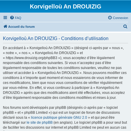
Korvigelloù An DROUIZIG
FAQ
Connexion
R
Accueil du forum
e
Korvigelloù An DROUIZIG - Conditions d’utilisation
c
h
En accédant à « Korvigelloù An DROUIZIG » (désigné ci-après par « nous »,
« notre », « nos », « Korvigelloù An DROUIZIG » et
e
« https://www.drouizig.org/phpBB3 »), vous acceptez d’être légalement
r
responsable des conditions suivantes. Si vous n’acceptez pas d’être
légalement responsable de toutes les conditions suivantes, veuillez ne pas
c
utiliser et accéder à « Korvigelloù An DROUIZIG ». Nous pouvons modifier ces
h
conditions à n’importe quel moment et nous essaierons de vous informer de
ces modifications, bien que nous vous conseillons de vérifier régulièrement
e
par vous-même. En effet, si vous continuez à participer à « Korvigelloù An
r
DROUIZIG » après que des modifications aient été effectuées, vous acceptez
d’être légalement responsable des conditions modifiées et mises à jour.
Nos forums sont développés par phpBB (désignés ci-après par « logiciel
phpBB » et « phpBB Limited ») qui est un logiciel de forum de discussions
déclaré sous la «
licence publique générale GNU 2.0
» et qui peut être
téléchargé sur
le site de phpBB
(en anglais). Le logiciel phpBB a pour seul but
de faciliter les discussions sur internet et phpBB Limited ne peut en aucun cas