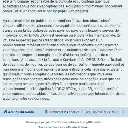
être tenu comme responsable de la conduite et du contenu que nous
acceptons et que nous n’acceptons pas. Pour plus d’informations concernant
phpBB, veuillez consulter
le site de phpBB
(en anglais).
Vous acceptez de ne publier aucun contenu à caractère abusif, obscène,
vulgaire, diffamatoire, choquant, menaçant, pornographique, etc. qui pourrait
transgresser la législation de votre pays, du pays dans lequel le serveur de
« Korvigelloù An DROUIZIG » est hébergé ou encore la loi internationale. Si
vous ne respectez pas ces dispositions, vous vous exposez à un
bannissement immédiat et définitif et nous nous réservons le droit d’avertir
votre fournisseur d’accès à internet et les autorités officielles. L’adresse IP de
tous les messages est enregistrée afin d’aider au renforcement de ces
conditions. Vous acceptez le fait que « Korvigelloù An DROUIZIG » ait le droit
de supprimer, de modifier, de déplacer ou de verrouiller n’importe quel sujet et
message à n’importe quel moment si nous estimons cela nécessaire. En tant
qu’utilisateur, vous acceptez que toutes les informations que vous avez
renseignées soient enregistrées dans notre base de données. Bien que ces
informations ne seront pas diffusées à une tierce partie sans votre
consentement, ni « Korvigelloù An DROUIZIG », ni phpBB, ne pourront être
tenus comme responsables en cas de tentative de piratage informatique visant
à compromettre vos données.
Accueil du forum
Supprimer les cookies
Fuseau horaire sur
UTC+01:00
Développé par
phpBB
® Forum Software © phpBB Limited
Traduction française officielle
©
Qiaeru