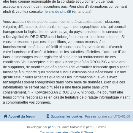
être tenu comme responsable de la conduite et du contenu que nous
acceptons et que nous n’acceptons pas. Pour plus d’informations concernant
phpBB, veuillez consulter
le site de phpBB
(en anglais).
Vous acceptez de ne publier aucun contenu à caractère abusif, obscène,
vulgaire, diffamatoire, choquant, menaçant, pornographique, etc. qui pourrait
transgresser la législation de votre pays, du pays dans lequel le serveur de
« Korvigelloù An DROUIZIG » est hébergé ou encore la loi internationale. Si
vous ne respectez pas ces dispositions, vous vous exposez à un
bannissement immédiat et définitif et nous nous réservons le droit d’avertir
votre fournisseur d’accès à internet et les autorités officielles. L’adresse IP de
tous les messages est enregistrée afin d’aider au renforcement de ces
conditions. Vous acceptez le fait que « Korvigelloù An DROUIZIG » ait le droit
de supprimer, de modifier, de déplacer ou de verrouiller n’importe quel sujet et
message à n’importe quel moment si nous estimons cela nécessaire. En tant
qu’utilisateur, vous acceptez que toutes les informations que vous avez
renseignées soient enregistrées dans notre base de données. Bien que ces
informations ne seront pas diffusées à une tierce partie sans votre
consentement, ni « Korvigelloù An DROUIZIG », ni phpBB, ne pourront être
tenus comme responsables en cas de tentative de piratage informatique visant
à compromettre vos données.
Accueil du forum
Supprimer les cookies
Fuseau horaire sur
UTC+01:00
Développé par
phpBB
® Forum Software © phpBB Limited
Traduction française officielle
©
Qiaeru