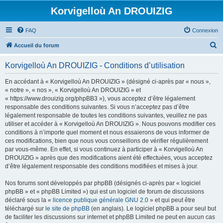
Korvigelloù An DROUIZIG
FAQ
Connexion
R
Accueil du forum
e
Korvigelloù An DROUIZIG - Conditions d’utilisation
c
h
En accédant à « Korvigelloù An DROUIZIG » (désigné ci-après par « nous »,
« notre », « nos », « Korvigelloù An DROUIZIG » et
e
« https://www.drouizig.org/phpBB3 »), vous acceptez d’être légalement
r
responsable des conditions suivantes. Si vous n’acceptez pas d’être
légalement responsable de toutes les conditions suivantes, veuillez ne pas
c
utiliser et accéder à « Korvigelloù An DROUIZIG ». Nous pouvons modifier ces
h
conditions à n’importe quel moment et nous essaierons de vous informer de
ces modifications, bien que nous vous conseillons de vérifier régulièrement
e
par vous-même. En effet, si vous continuez à participer à « Korvigelloù An
r
DROUIZIG » après que des modifications aient été effectuées, vous acceptez
d’être légalement responsable des conditions modifiées et mises à jour.
Nos forums sont développés par phpBB (désignés ci-après par « logiciel
phpBB » et « phpBB Limited ») qui est un logiciel de forum de discussions
déclaré sous la «
licence publique générale GNU 2.0
» et qui peut être
téléchargé sur
le site de phpBB
(en anglais). Le logiciel phpBB a pour seul but
de faciliter les discussions sur internet et phpBB Limited ne peut en aucun cas