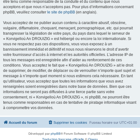
être tenu comme responsable de la conduite et du contenu que nous
acceptons et que nous n’acceptons pas. Pour plus d’informations concernant
phpBB, veuillez consulter
le site de phpBB
(en anglais).
Vous acceptez de ne publier aucun contenu à caractère abusif, obscène,
vulgaire, diffamatoire, choquant, menaçant, pornographique, etc. qui pourrait
transgresser la législation de votre pays, du pays dans lequel le serveur de
« Korvigelloù An DROUIZIG » est hébergé ou encore la loi internationale. Si
vous ne respectez pas ces dispositions, vous vous exposez à un
bannissement immédiat et définitif et nous nous réservons le droit d’avertir
votre fournisseur d’accès à internet et les autorités officielles. L’adresse IP de
tous les messages est enregistrée afin d’aider au renforcement de ces
conditions. Vous acceptez le fait que « Korvigelloù An DROUIZIG » ait le droit
de supprimer, de modifier, de déplacer ou de verrouiller n’importe quel sujet et
message à n’importe quel moment si nous estimons cela nécessaire. En tant
qu’utilisateur, vous acceptez que toutes les informations que vous avez
renseignées soient enregistrées dans notre base de données. Bien que ces
informations ne seront pas diffusées à une tierce partie sans votre
consentement, ni « Korvigelloù An DROUIZIG », ni phpBB, ne pourront être
tenus comme responsables en cas de tentative de piratage informatique visant
à compromettre vos données.
Accueil du forum
Supprimer les cookies
Fuseau horaire sur
UTC+01:00
Développé par
phpBB
® Forum Software © phpBB Limited
Traduction française officielle
©
Qiaeru