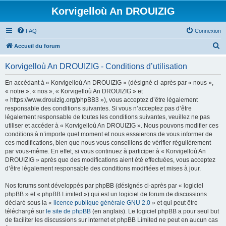
Korvigelloù An DROUIZIG
FAQ
Connexion
R
Accueil du forum
e
Korvigelloù An DROUIZIG - Conditions d’utilisation
c
h
En accédant à « Korvigelloù An DROUIZIG » (désigné ci-après par « nous »,
« notre », « nos », « Korvigelloù An DROUIZIG » et
e
« https://www.drouizig.org/phpBB3 »), vous acceptez d’être légalement
r
responsable des conditions suivantes. Si vous n’acceptez pas d’être
légalement responsable de toutes les conditions suivantes, veuillez ne pas
c
utiliser et accéder à « Korvigelloù An DROUIZIG ». Nous pouvons modifier ces
h
conditions à n’importe quel moment et nous essaierons de vous informer de
ces modifications, bien que nous vous conseillons de vérifier régulièrement
e
par vous-même. En effet, si vous continuez à participer à « Korvigelloù An
r
DROUIZIG » après que des modifications aient été effectuées, vous acceptez
d’être légalement responsable des conditions modifiées et mises à jour.
Nos forums sont développés par phpBB (désignés ci-après par « logiciel
phpBB » et « phpBB Limited ») qui est un logiciel de forum de discussions
déclaré sous la «
licence publique générale GNU 2.0
» et qui peut être
téléchargé sur
le site de phpBB
(en anglais). Le logiciel phpBB a pour seul but
de faciliter les discussions sur internet et phpBB Limited ne peut en aucun cas