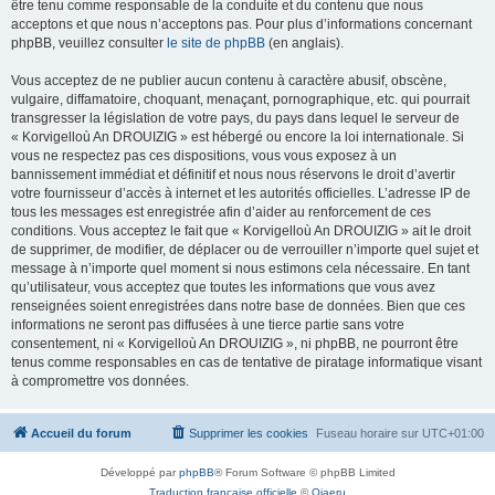
être tenu comme responsable de la conduite et du contenu que nous
acceptons et que nous n’acceptons pas. Pour plus d’informations concernant
phpBB, veuillez consulter
le site de phpBB
(en anglais).
Vous acceptez de ne publier aucun contenu à caractère abusif, obscène,
vulgaire, diffamatoire, choquant, menaçant, pornographique, etc. qui pourrait
transgresser la législation de votre pays, du pays dans lequel le serveur de
« Korvigelloù An DROUIZIG » est hébergé ou encore la loi internationale. Si
vous ne respectez pas ces dispositions, vous vous exposez à un
bannissement immédiat et définitif et nous nous réservons le droit d’avertir
votre fournisseur d’accès à internet et les autorités officielles. L’adresse IP de
tous les messages est enregistrée afin d’aider au renforcement de ces
conditions. Vous acceptez le fait que « Korvigelloù An DROUIZIG » ait le droit
de supprimer, de modifier, de déplacer ou de verrouiller n’importe quel sujet et
message à n’importe quel moment si nous estimons cela nécessaire. En tant
qu’utilisateur, vous acceptez que toutes les informations que vous avez
renseignées soient enregistrées dans notre base de données. Bien que ces
informations ne seront pas diffusées à une tierce partie sans votre
consentement, ni « Korvigelloù An DROUIZIG », ni phpBB, ne pourront être
tenus comme responsables en cas de tentative de piratage informatique visant
à compromettre vos données.
Accueil du forum
Supprimer les cookies
Fuseau horaire sur
UTC+01:00
Développé par
phpBB
® Forum Software © phpBB Limited
Traduction française officielle
©
Qiaeru