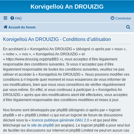
Korvigelloù An DROUIZIG
FAQ
Connexion
R
Accueil du forum
e
Korvigelloù An DROUIZIG - Conditions d’utilisation
c
h
En accédant à « Korvigelloù An DROUIZIG » (désigné ci-après par « nous »,
« notre », « nos », « Korvigelloù An DROUIZIG » et
e
« https://www.drouizig.org/phpBB3 »), vous acceptez d’être légalement
r
responsable des conditions suivantes. Si vous n’acceptez pas d’être
légalement responsable de toutes les conditions suivantes, veuillez ne pas
c
utiliser et accéder à « Korvigelloù An DROUIZIG ». Nous pouvons modifier ces
h
conditions à n’importe quel moment et nous essaierons de vous informer de
ces modifications, bien que nous vous conseillons de vérifier régulièrement
e
par vous-même. En effet, si vous continuez à participer à « Korvigelloù An
r
DROUIZIG » après que des modifications aient été effectuées, vous acceptez
d’être légalement responsable des conditions modifiées et mises à jour.
Nos forums sont développés par phpBB (désignés ci-après par « logiciel
phpBB » et « phpBB Limited ») qui est un logiciel de forum de discussions
déclaré sous la «
licence publique générale GNU 2.0
» et qui peut être
téléchargé sur
le site de phpBB
(en anglais). Le logiciel phpBB a pour seul but
de faciliter les discussions sur internet et phpBB Limited ne peut en aucun cas