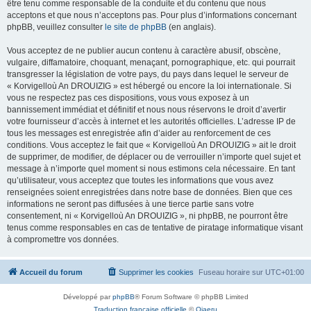
être tenu comme responsable de la conduite et du contenu que nous
acceptons et que nous n’acceptons pas. Pour plus d’informations concernant
phpBB, veuillez consulter
le site de phpBB
(en anglais).
Vous acceptez de ne publier aucun contenu à caractère abusif, obscène,
vulgaire, diffamatoire, choquant, menaçant, pornographique, etc. qui pourrait
transgresser la législation de votre pays, du pays dans lequel le serveur de
« Korvigelloù An DROUIZIG » est hébergé ou encore la loi internationale. Si
vous ne respectez pas ces dispositions, vous vous exposez à un
bannissement immédiat et définitif et nous nous réservons le droit d’avertir
votre fournisseur d’accès à internet et les autorités officielles. L’adresse IP de
tous les messages est enregistrée afin d’aider au renforcement de ces
conditions. Vous acceptez le fait que « Korvigelloù An DROUIZIG » ait le droit
de supprimer, de modifier, de déplacer ou de verrouiller n’importe quel sujet et
message à n’importe quel moment si nous estimons cela nécessaire. En tant
qu’utilisateur, vous acceptez que toutes les informations que vous avez
renseignées soient enregistrées dans notre base de données. Bien que ces
informations ne seront pas diffusées à une tierce partie sans votre
consentement, ni « Korvigelloù An DROUIZIG », ni phpBB, ne pourront être
tenus comme responsables en cas de tentative de piratage informatique visant
à compromettre vos données.
Accueil du forum
Supprimer les cookies
Fuseau horaire sur
UTC+01:00
Développé par
phpBB
® Forum Software © phpBB Limited
Traduction française officielle
©
Qiaeru