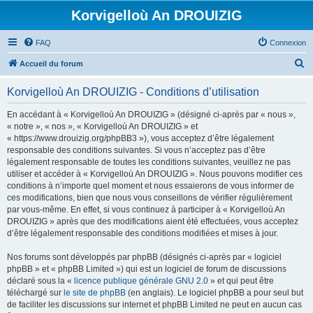
Korvigelloù An DROUIZIG
FAQ
Connexion
R
Accueil du forum
e
Korvigelloù An DROUIZIG - Conditions d’utilisation
c
h
En accédant à « Korvigelloù An DROUIZIG » (désigné ci-après par « nous »,
« notre », « nos », « Korvigelloù An DROUIZIG » et
e
« https://www.drouizig.org/phpBB3 »), vous acceptez d’être légalement
r
responsable des conditions suivantes. Si vous n’acceptez pas d’être
légalement responsable de toutes les conditions suivantes, veuillez ne pas
c
utiliser et accéder à « Korvigelloù An DROUIZIG ». Nous pouvons modifier ces
h
conditions à n’importe quel moment et nous essaierons de vous informer de
ces modifications, bien que nous vous conseillons de vérifier régulièrement
e
par vous-même. En effet, si vous continuez à participer à « Korvigelloù An
r
DROUIZIG » après que des modifications aient été effectuées, vous acceptez
d’être légalement responsable des conditions modifiées et mises à jour.
Nos forums sont développés par phpBB (désignés ci-après par « logiciel
phpBB » et « phpBB Limited ») qui est un logiciel de forum de discussions
déclaré sous la «
licence publique générale GNU 2.0
» et qui peut être
téléchargé sur
le site de phpBB
(en anglais). Le logiciel phpBB a pour seul but
de faciliter les discussions sur internet et phpBB Limited ne peut en aucun cas