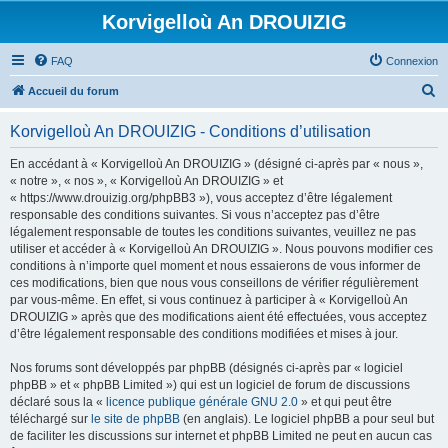
Korvigelloù An DROUIZIG
FAQ
Connexion
R
Accueil du forum
e
Korvigelloù An DROUIZIG - Conditions d’utilisation
c
h
En accédant à « Korvigelloù An DROUIZIG » (désigné ci-après par « nous »,
« notre », « nos », « Korvigelloù An DROUIZIG » et
e
« https://www.drouizig.org/phpBB3 »), vous acceptez d’être légalement
r
responsable des conditions suivantes. Si vous n’acceptez pas d’être
légalement responsable de toutes les conditions suivantes, veuillez ne pas
c
utiliser et accéder à « Korvigelloù An DROUIZIG ». Nous pouvons modifier ces
h
conditions à n’importe quel moment et nous essaierons de vous informer de
ces modifications, bien que nous vous conseillons de vérifier régulièrement
e
par vous-même. En effet, si vous continuez à participer à « Korvigelloù An
r
DROUIZIG » après que des modifications aient été effectuées, vous acceptez
d’être légalement responsable des conditions modifiées et mises à jour.
Nos forums sont développés par phpBB (désignés ci-après par « logiciel
phpBB » et « phpBB Limited ») qui est un logiciel de forum de discussions
déclaré sous la «
licence publique générale GNU 2.0
» et qui peut être
téléchargé sur
le site de phpBB
(en anglais). Le logiciel phpBB a pour seul but
de faciliter les discussions sur internet et phpBB Limited ne peut en aucun cas