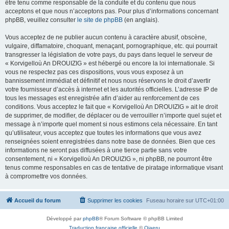
être tenu comme responsable de la conduite et du contenu que nous
acceptons et que nous n’acceptons pas. Pour plus d’informations concernant
phpBB, veuillez consulter
le site de phpBB
(en anglais).
Vous acceptez de ne publier aucun contenu à caractère abusif, obscène,
vulgaire, diffamatoire, choquant, menaçant, pornographique, etc. qui pourrait
transgresser la législation de votre pays, du pays dans lequel le serveur de
« Korvigelloù An DROUIZIG » est hébergé ou encore la loi internationale. Si
vous ne respectez pas ces dispositions, vous vous exposez à un
bannissement immédiat et définitif et nous nous réservons le droit d’avertir
votre fournisseur d’accès à internet et les autorités officielles. L’adresse IP de
tous les messages est enregistrée afin d’aider au renforcement de ces
conditions. Vous acceptez le fait que « Korvigelloù An DROUIZIG » ait le droit
de supprimer, de modifier, de déplacer ou de verrouiller n’importe quel sujet et
message à n’importe quel moment si nous estimons cela nécessaire. En tant
qu’utilisateur, vous acceptez que toutes les informations que vous avez
renseignées soient enregistrées dans notre base de données. Bien que ces
informations ne seront pas diffusées à une tierce partie sans votre
consentement, ni « Korvigelloù An DROUIZIG », ni phpBB, ne pourront être
tenus comme responsables en cas de tentative de piratage informatique visant
à compromettre vos données.
Accueil du forum
Supprimer les cookies
Fuseau horaire sur
UTC+01:00
Développé par
phpBB
® Forum Software © phpBB Limited
Traduction française officielle
©
Qiaeru