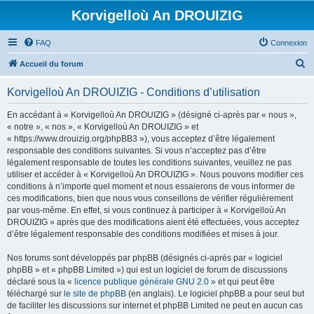
Korvigelloù An DROUIZIG
FAQ
Connexion
R
Accueil du forum
e
Korvigelloù An DROUIZIG - Conditions d’utilisation
c
h
En accédant à « Korvigelloù An DROUIZIG » (désigné ci-après par « nous »,
« notre », « nos », « Korvigelloù An DROUIZIG » et
e
« https://www.drouizig.org/phpBB3 »), vous acceptez d’être légalement
r
responsable des conditions suivantes. Si vous n’acceptez pas d’être
légalement responsable de toutes les conditions suivantes, veuillez ne pas
c
utiliser et accéder à « Korvigelloù An DROUIZIG ». Nous pouvons modifier ces
h
conditions à n’importe quel moment et nous essaierons de vous informer de
ces modifications, bien que nous vous conseillons de vérifier régulièrement
e
par vous-même. En effet, si vous continuez à participer à « Korvigelloù An
r
DROUIZIG » après que des modifications aient été effectuées, vous acceptez
d’être légalement responsable des conditions modifiées et mises à jour.
Nos forums sont développés par phpBB (désignés ci-après par « logiciel
phpBB » et « phpBB Limited ») qui est un logiciel de forum de discussions
déclaré sous la «
licence publique générale GNU 2.0
» et qui peut être
téléchargé sur
le site de phpBB
(en anglais). Le logiciel phpBB a pour seul but
de faciliter les discussions sur internet et phpBB Limited ne peut en aucun cas