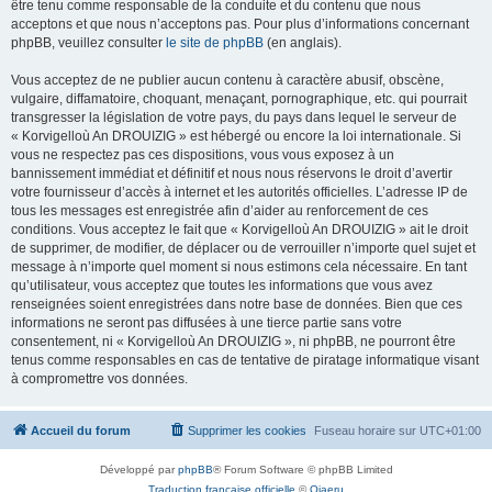
être tenu comme responsable de la conduite et du contenu que nous
acceptons et que nous n’acceptons pas. Pour plus d’informations concernant
phpBB, veuillez consulter
le site de phpBB
(en anglais).
Vous acceptez de ne publier aucun contenu à caractère abusif, obscène,
vulgaire, diffamatoire, choquant, menaçant, pornographique, etc. qui pourrait
transgresser la législation de votre pays, du pays dans lequel le serveur de
« Korvigelloù An DROUIZIG » est hébergé ou encore la loi internationale. Si
vous ne respectez pas ces dispositions, vous vous exposez à un
bannissement immédiat et définitif et nous nous réservons le droit d’avertir
votre fournisseur d’accès à internet et les autorités officielles. L’adresse IP de
tous les messages est enregistrée afin d’aider au renforcement de ces
conditions. Vous acceptez le fait que « Korvigelloù An DROUIZIG » ait le droit
de supprimer, de modifier, de déplacer ou de verrouiller n’importe quel sujet et
message à n’importe quel moment si nous estimons cela nécessaire. En tant
qu’utilisateur, vous acceptez que toutes les informations que vous avez
renseignées soient enregistrées dans notre base de données. Bien que ces
informations ne seront pas diffusées à une tierce partie sans votre
consentement, ni « Korvigelloù An DROUIZIG », ni phpBB, ne pourront être
tenus comme responsables en cas de tentative de piratage informatique visant
à compromettre vos données.
Accueil du forum
Supprimer les cookies
Fuseau horaire sur
UTC+01:00
Développé par
phpBB
® Forum Software © phpBB Limited
Traduction française officielle
©
Qiaeru