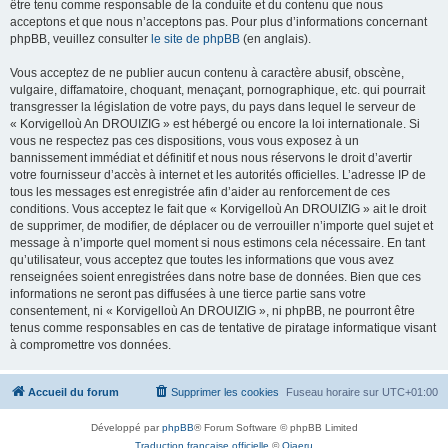
être tenu comme responsable de la conduite et du contenu que nous
acceptons et que nous n’acceptons pas. Pour plus d’informations concernant
phpBB, veuillez consulter
le site de phpBB
(en anglais).
Vous acceptez de ne publier aucun contenu à caractère abusif, obscène,
vulgaire, diffamatoire, choquant, menaçant, pornographique, etc. qui pourrait
transgresser la législation de votre pays, du pays dans lequel le serveur de
« Korvigelloù An DROUIZIG » est hébergé ou encore la loi internationale. Si
vous ne respectez pas ces dispositions, vous vous exposez à un
bannissement immédiat et définitif et nous nous réservons le droit d’avertir
votre fournisseur d’accès à internet et les autorités officielles. L’adresse IP de
tous les messages est enregistrée afin d’aider au renforcement de ces
conditions. Vous acceptez le fait que « Korvigelloù An DROUIZIG » ait le droit
de supprimer, de modifier, de déplacer ou de verrouiller n’importe quel sujet et
message à n’importe quel moment si nous estimons cela nécessaire. En tant
qu’utilisateur, vous acceptez que toutes les informations que vous avez
renseignées soient enregistrées dans notre base de données. Bien que ces
informations ne seront pas diffusées à une tierce partie sans votre
consentement, ni « Korvigelloù An DROUIZIG », ni phpBB, ne pourront être
tenus comme responsables en cas de tentative de piratage informatique visant
à compromettre vos données.
Accueil du forum
Supprimer les cookies
Fuseau horaire sur
UTC+01:00
Développé par
phpBB
® Forum Software © phpBB Limited
Traduction française officielle
©
Qiaeru