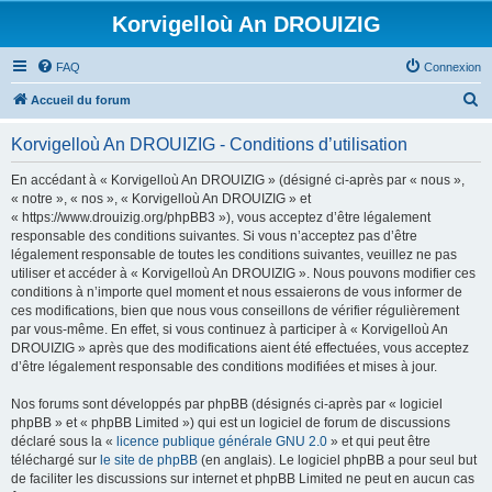
Korvigelloù An DROUIZIG
FAQ
Connexion
R
Accueil du forum
e
Korvigelloù An DROUIZIG - Conditions d’utilisation
c
h
En accédant à « Korvigelloù An DROUIZIG » (désigné ci-après par « nous »,
« notre », « nos », « Korvigelloù An DROUIZIG » et
e
« https://www.drouizig.org/phpBB3 »), vous acceptez d’être légalement
r
responsable des conditions suivantes. Si vous n’acceptez pas d’être
légalement responsable de toutes les conditions suivantes, veuillez ne pas
c
utiliser et accéder à « Korvigelloù An DROUIZIG ». Nous pouvons modifier ces
h
conditions à n’importe quel moment et nous essaierons de vous informer de
ces modifications, bien que nous vous conseillons de vérifier régulièrement
e
par vous-même. En effet, si vous continuez à participer à « Korvigelloù An
r
DROUIZIG » après que des modifications aient été effectuées, vous acceptez
d’être légalement responsable des conditions modifiées et mises à jour.
Nos forums sont développés par phpBB (désignés ci-après par « logiciel
phpBB » et « phpBB Limited ») qui est un logiciel de forum de discussions
déclaré sous la «
licence publique générale GNU 2.0
» et qui peut être
téléchargé sur
le site de phpBB
(en anglais). Le logiciel phpBB a pour seul but
de faciliter les discussions sur internet et phpBB Limited ne peut en aucun cas