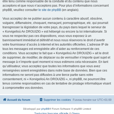
être tenu comme responsable de la conduite et du contenu que nous
acceptons et que nous n’acceptons pas. Pour plus d’informations concernant
phpBB, veuillez consulter
le site de phpBB
(en anglais).
Vous acceptez de ne publier aucun contenu à caractère abusif, obscène,
vulgaire, diffamatoire, choquant, menaçant, pornographique, etc. qui pourrait
transgresser la législation de votre pays, du pays dans lequel le serveur de
« Korvigelloù An DROUIZIG » est hébergé ou encore la loi internationale. Si
vous ne respectez pas ces dispositions, vous vous exposez à un
bannissement immédiat et définitif et nous nous réservons le droit d’avertir
votre fournisseur d’accès à internet et les autorités officielles. L’adresse IP de
tous les messages est enregistrée afin d’aider au renforcement de ces
conditions. Vous acceptez le fait que « Korvigelloù An DROUIZIG » ait le droit
de supprimer, de modifier, de déplacer ou de verrouiller n’importe quel sujet et
message à n’importe quel moment si nous estimons cela nécessaire. En tant
qu’utilisateur, vous acceptez que toutes les informations que vous avez
renseignées soient enregistrées dans notre base de données. Bien que ces
informations ne seront pas diffusées à une tierce partie sans votre
consentement, ni « Korvigelloù An DROUIZIG », ni phpBB, ne pourront être
tenus comme responsables en cas de tentative de piratage informatique visant
à compromettre vos données.
Accueil du forum
Supprimer les cookies
Fuseau horaire sur
UTC+01:00
Développé par
phpBB
® Forum Software © phpBB Limited
Traduction française officielle
©
Qiaeru