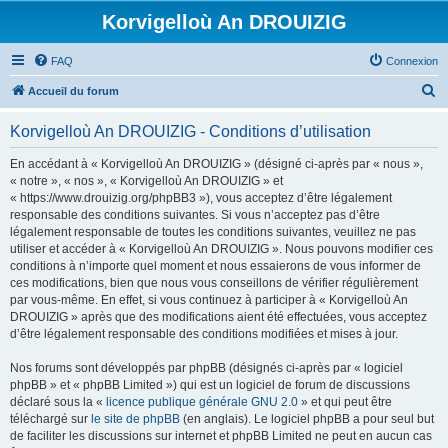
Korvigelloù An DROUIZIG
FAQ
Connexion
R
Accueil du forum
e
Korvigelloù An DROUIZIG - Conditions d’utilisation
c
h
En accédant à « Korvigelloù An DROUIZIG » (désigné ci-après par « nous »,
« notre », « nos », « Korvigelloù An DROUIZIG » et
e
« https://www.drouizig.org/phpBB3 »), vous acceptez d’être légalement
r
responsable des conditions suivantes. Si vous n’acceptez pas d’être
légalement responsable de toutes les conditions suivantes, veuillez ne pas
c
utiliser et accéder à « Korvigelloù An DROUIZIG ». Nous pouvons modifier ces
h
conditions à n’importe quel moment et nous essaierons de vous informer de
ces modifications, bien que nous vous conseillons de vérifier régulièrement
e
par vous-même. En effet, si vous continuez à participer à « Korvigelloù An
r
DROUIZIG » après que des modifications aient été effectuées, vous acceptez
d’être légalement responsable des conditions modifiées et mises à jour.
Nos forums sont développés par phpBB (désignés ci-après par « logiciel
phpBB » et « phpBB Limited ») qui est un logiciel de forum de discussions
déclaré sous la «
licence publique générale GNU 2.0
» et qui peut être
téléchargé sur
le site de phpBB
(en anglais). Le logiciel phpBB a pour seul but
de faciliter les discussions sur internet et phpBB Limited ne peut en aucun cas