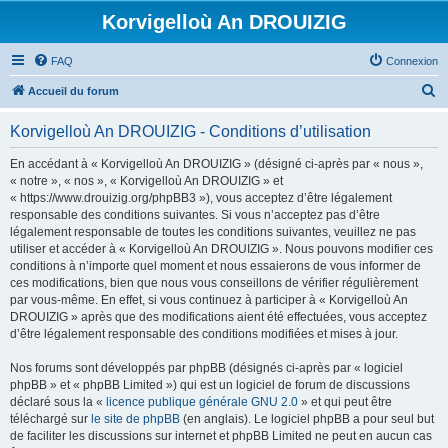
Korvigelloù An DROUIZIG
FAQ
Connexion
R
Accueil du forum
e
Korvigelloù An DROUIZIG - Conditions d’utilisation
c
h
En accédant à « Korvigelloù An DROUIZIG » (désigné ci-après par « nous »,
« notre », « nos », « Korvigelloù An DROUIZIG » et
e
« https://www.drouizig.org/phpBB3 »), vous acceptez d’être légalement
r
responsable des conditions suivantes. Si vous n’acceptez pas d’être
légalement responsable de toutes les conditions suivantes, veuillez ne pas
c
utiliser et accéder à « Korvigelloù An DROUIZIG ». Nous pouvons modifier ces
h
conditions à n’importe quel moment et nous essaierons de vous informer de
ces modifications, bien que nous vous conseillons de vérifier régulièrement
e
par vous-même. En effet, si vous continuez à participer à « Korvigelloù An
r
DROUIZIG » après que des modifications aient été effectuées, vous acceptez
d’être légalement responsable des conditions modifiées et mises à jour.
Nos forums sont développés par phpBB (désignés ci-après par « logiciel
phpBB » et « phpBB Limited ») qui est un logiciel de forum de discussions
déclaré sous la «
licence publique générale GNU 2.0
» et qui peut être
téléchargé sur
le site de phpBB
(en anglais). Le logiciel phpBB a pour seul but
de faciliter les discussions sur internet et phpBB Limited ne peut en aucun cas