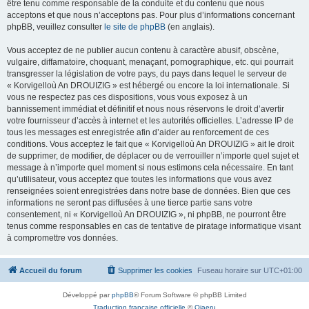
être tenu comme responsable de la conduite et du contenu que nous
acceptons et que nous n’acceptons pas. Pour plus d’informations concernant
phpBB, veuillez consulter
le site de phpBB
(en anglais).
Vous acceptez de ne publier aucun contenu à caractère abusif, obscène,
vulgaire, diffamatoire, choquant, menaçant, pornographique, etc. qui pourrait
transgresser la législation de votre pays, du pays dans lequel le serveur de
« Korvigelloù An DROUIZIG » est hébergé ou encore la loi internationale. Si
vous ne respectez pas ces dispositions, vous vous exposez à un
bannissement immédiat et définitif et nous nous réservons le droit d’avertir
votre fournisseur d’accès à internet et les autorités officielles. L’adresse IP de
tous les messages est enregistrée afin d’aider au renforcement de ces
conditions. Vous acceptez le fait que « Korvigelloù An DROUIZIG » ait le droit
de supprimer, de modifier, de déplacer ou de verrouiller n’importe quel sujet et
message à n’importe quel moment si nous estimons cela nécessaire. En tant
qu’utilisateur, vous acceptez que toutes les informations que vous avez
renseignées soient enregistrées dans notre base de données. Bien que ces
informations ne seront pas diffusées à une tierce partie sans votre
consentement, ni « Korvigelloù An DROUIZIG », ni phpBB, ne pourront être
tenus comme responsables en cas de tentative de piratage informatique visant
à compromettre vos données.
Accueil du forum
Supprimer les cookies
Fuseau horaire sur
UTC+01:00
Développé par
phpBB
® Forum Software © phpBB Limited
Traduction française officielle
©
Qiaeru