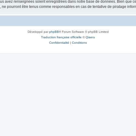
vous avez renseignées soient enregistrées dans notre base de données. Bien que ces
, ne pourront être tenus comme responsables en cas de tentative de piratage info
Développé par
phpBB
® Forum Software © phpBB Limited
Traduction française officielle
©
Qiaeru
Confidentialité
|
Conditions