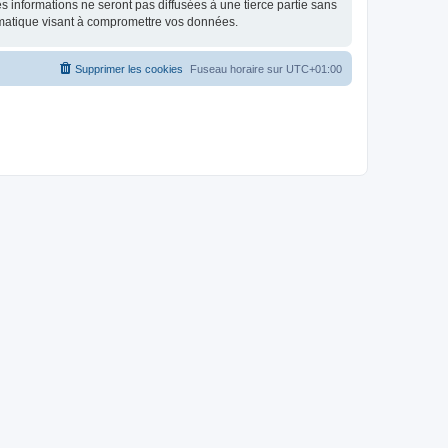
 informations ne seront pas diffusées à une tierce partie sans
rmatique visant à compromettre vos données.
Supprimer les cookies
Fuseau horaire sur
UTC+01:00