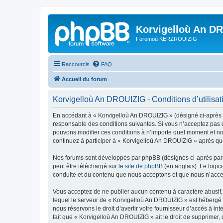
Korvigelloù An D
Foromoù KERZROUIZIG
Raccourcis
FAQ
Accueil du forum
Korvigelloù An DROUIZIG - Conditions d’utilisat
En accédant à « Korvigelloù An DROUIZIG » (désigné ci-après p
responsable des conditions suivantes. Si vous n’acceptez pas d
pouvons modifier ces conditions à n’importe quel moment et no
continuez à participer à « Korvigelloù An DROUIZIG » après que
Nos forums sont développés par phpBB (désignés ci-après par «
peut être téléchargé sur
le site de phpBB
(en anglais). Le logic
conduite et du contenu que nous acceptons et que nous n’acce
Vous acceptez de ne publier aucun contenu à caractère abusif, 
lequel le serveur de « Korvigelloù An DROUIZIG » est hébergé o
nous réservons le droit d’avertir votre fournisseur d’accès à int
fait que « Korvigelloù An DROUIZIG » ait le droit de supprimer,