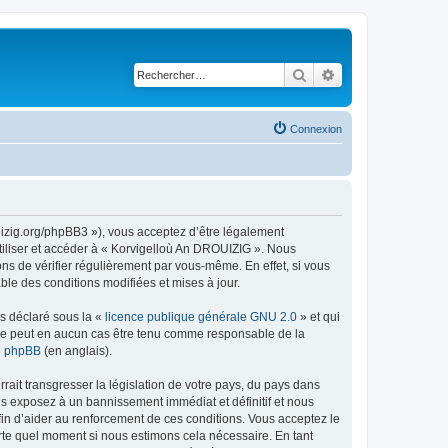
Rechercher
Recherche avancé
Connexion
uizig.org/phpBB3 »), vous acceptez d’être légalement
tiliser et accéder à « Korvigelloù An DROUIZIG ». Nous
s de vérifier régulièrement par vous-même. En effet, si vous
le des conditions modifiées et mises à jour.
ns déclaré sous la «
licence publique générale GNU 2.0
» et qui
ed ne peut en aucun cas être tenu comme responsable de la
de phpBB
(en anglais).
ait transgresser la législation de votre pays, du pays dans
us exposez à un bannissement immédiat et définitif et nous
 afin d’aider au renforcement de ces conditions. Vous acceptez le
orte quel moment si nous estimons cela nécessaire. En tant