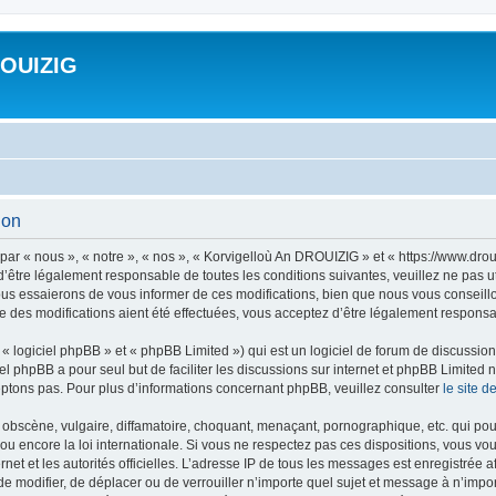
ROUIZIG
ion
ar « nous », « notre », « nos », « Korvigelloù An DROUIZIG » et « https://www.dro
’être légalement responsable de toutes les conditions suivantes, veuillez ne pas u
us essaierons de vous informer de ces modifications, bien que nous vous conseillon
 des modifications aient été effectuées, vous acceptez d’être légalement responsab
 logiciel phpBB » et « phpBB Limited ») qui est un logiciel de forum de discussio
iel phpBB a pour seul but de faciliter les discussions sur internet et phpBB Limit
ptons pas. Pour plus d’informations concernant phpBB, veuillez consulter
le site 
obscène, vulgaire, diffamatoire, choquant, menaçant, pornographique, etc. qui pourr
u encore la loi internationale. Si vous ne respectez pas ces dispositions, vous vo
ernet et les autorités officielles. L’adresse IP de tous les messages est enregistrée
 de modifier, de déplacer ou de verrouiller n’importe quel sujet et message à n’imp