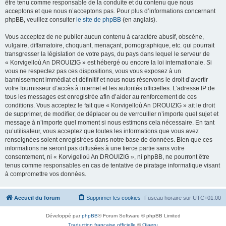
être tenu comme responsable de la conduite et du contenu que nous
acceptons et que nous n’acceptons pas. Pour plus d’informations concernant
phpBB, veuillez consulter
le site de phpBB
(en anglais).
Vous acceptez de ne publier aucun contenu à caractère abusif, obscène,
vulgaire, diffamatoire, choquant, menaçant, pornographique, etc. qui pourrait
transgresser la législation de votre pays, du pays dans lequel le serveur de
« Korvigelloù An DROUIZIG » est hébergé ou encore la loi internationale. Si
vous ne respectez pas ces dispositions, vous vous exposez à un
bannissement immédiat et définitif et nous nous réservons le droit d’avertir
votre fournisseur d’accès à internet et les autorités officielles. L’adresse IP de
tous les messages est enregistrée afin d’aider au renforcement de ces
conditions. Vous acceptez le fait que « Korvigelloù An DROUIZIG » ait le droit
de supprimer, de modifier, de déplacer ou de verrouiller n’importe quel sujet et
message à n’importe quel moment si nous estimons cela nécessaire. En tant
qu’utilisateur, vous acceptez que toutes les informations que vous avez
renseignées soient enregistrées dans notre base de données. Bien que ces
informations ne seront pas diffusées à une tierce partie sans votre
consentement, ni « Korvigelloù An DROUIZIG », ni phpBB, ne pourront être
tenus comme responsables en cas de tentative de piratage informatique visant
à compromettre vos données.
Accueil du forum
Supprimer les cookies
Fuseau horaire sur
UTC+01:00
Développé par
phpBB
® Forum Software © phpBB Limited
Traduction française officielle
©
Qiaeru