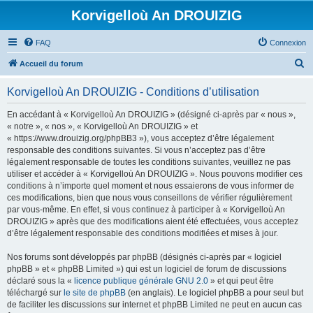
Korvigelloù An DROUIZIG
FAQ
Connexion
R
Accueil du forum
e
Korvigelloù An DROUIZIG - Conditions d’utilisation
c
h
En accédant à « Korvigelloù An DROUIZIG » (désigné ci-après par « nous »,
« notre », « nos », « Korvigelloù An DROUIZIG » et
e
« https://www.drouizig.org/phpBB3 »), vous acceptez d’être légalement
r
responsable des conditions suivantes. Si vous n’acceptez pas d’être
légalement responsable de toutes les conditions suivantes, veuillez ne pas
c
utiliser et accéder à « Korvigelloù An DROUIZIG ». Nous pouvons modifier ces
h
conditions à n’importe quel moment et nous essaierons de vous informer de
ces modifications, bien que nous vous conseillons de vérifier régulièrement
e
par vous-même. En effet, si vous continuez à participer à « Korvigelloù An
r
DROUIZIG » après que des modifications aient été effectuées, vous acceptez
d’être légalement responsable des conditions modifiées et mises à jour.
Nos forums sont développés par phpBB (désignés ci-après par « logiciel
phpBB » et « phpBB Limited ») qui est un logiciel de forum de discussions
déclaré sous la «
licence publique générale GNU 2.0
» et qui peut être
téléchargé sur
le site de phpBB
(en anglais). Le logiciel phpBB a pour seul but
de faciliter les discussions sur internet et phpBB Limited ne peut en aucun cas