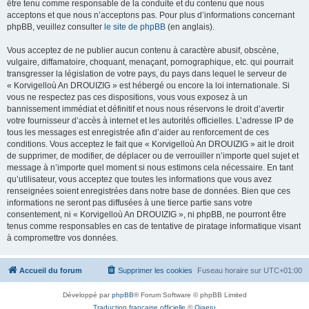
être tenu comme responsable de la conduite et du contenu que nous
acceptons et que nous n’acceptons pas. Pour plus d’informations concernant
phpBB, veuillez consulter
le site de phpBB
(en anglais).
Vous acceptez de ne publier aucun contenu à caractère abusif, obscène,
vulgaire, diffamatoire, choquant, menaçant, pornographique, etc. qui pourrait
transgresser la législation de votre pays, du pays dans lequel le serveur de
« Korvigelloù An DROUIZIG » est hébergé ou encore la loi internationale. Si
vous ne respectez pas ces dispositions, vous vous exposez à un
bannissement immédiat et définitif et nous nous réservons le droit d’avertir
votre fournisseur d’accès à internet et les autorités officielles. L’adresse IP de
tous les messages est enregistrée afin d’aider au renforcement de ces
conditions. Vous acceptez le fait que « Korvigelloù An DROUIZIG » ait le droit
de supprimer, de modifier, de déplacer ou de verrouiller n’importe quel sujet et
message à n’importe quel moment si nous estimons cela nécessaire. En tant
qu’utilisateur, vous acceptez que toutes les informations que vous avez
renseignées soient enregistrées dans notre base de données. Bien que ces
informations ne seront pas diffusées à une tierce partie sans votre
consentement, ni « Korvigelloù An DROUIZIG », ni phpBB, ne pourront être
tenus comme responsables en cas de tentative de piratage informatique visant
à compromettre vos données.
Accueil du forum
Supprimer les cookies
Fuseau horaire sur
UTC+01:00
Développé par
phpBB
® Forum Software © phpBB Limited
Traduction française officielle
©
Qiaeru