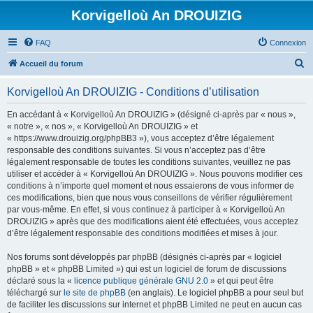
Korvigelloù An DROUIZIG
FAQ
Connexion
R
Accueil du forum
e
Korvigelloù An DROUIZIG - Conditions d’utilisation
c
h
En accédant à « Korvigelloù An DROUIZIG » (désigné ci-après par « nous »,
« notre », « nos », « Korvigelloù An DROUIZIG » et
e
« https://www.drouizig.org/phpBB3 »), vous acceptez d’être légalement
r
responsable des conditions suivantes. Si vous n’acceptez pas d’être
légalement responsable de toutes les conditions suivantes, veuillez ne pas
c
utiliser et accéder à « Korvigelloù An DROUIZIG ». Nous pouvons modifier ces
h
conditions à n’importe quel moment et nous essaierons de vous informer de
ces modifications, bien que nous vous conseillons de vérifier régulièrement
e
par vous-même. En effet, si vous continuez à participer à « Korvigelloù An
r
DROUIZIG » après que des modifications aient été effectuées, vous acceptez
d’être légalement responsable des conditions modifiées et mises à jour.
Nos forums sont développés par phpBB (désignés ci-après par « logiciel
phpBB » et « phpBB Limited ») qui est un logiciel de forum de discussions
déclaré sous la «
licence publique générale GNU 2.0
» et qui peut être
téléchargé sur
le site de phpBB
(en anglais). Le logiciel phpBB a pour seul but
de faciliter les discussions sur internet et phpBB Limited ne peut en aucun cas