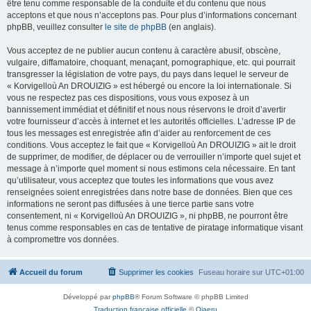
être tenu comme responsable de la conduite et du contenu que nous
acceptons et que nous n’acceptons pas. Pour plus d’informations concernant
phpBB, veuillez consulter
le site de phpBB
(en anglais).
Vous acceptez de ne publier aucun contenu à caractère abusif, obscène,
vulgaire, diffamatoire, choquant, menaçant, pornographique, etc. qui pourrait
transgresser la législation de votre pays, du pays dans lequel le serveur de
« Korvigelloù An DROUIZIG » est hébergé ou encore la loi internationale. Si
vous ne respectez pas ces dispositions, vous vous exposez à un
bannissement immédiat et définitif et nous nous réservons le droit d’avertir
votre fournisseur d’accès à internet et les autorités officielles. L’adresse IP de
tous les messages est enregistrée afin d’aider au renforcement de ces
conditions. Vous acceptez le fait que « Korvigelloù An DROUIZIG » ait le droit
de supprimer, de modifier, de déplacer ou de verrouiller n’importe quel sujet et
message à n’importe quel moment si nous estimons cela nécessaire. En tant
qu’utilisateur, vous acceptez que toutes les informations que vous avez
renseignées soient enregistrées dans notre base de données. Bien que ces
informations ne seront pas diffusées à une tierce partie sans votre
consentement, ni « Korvigelloù An DROUIZIG », ni phpBB, ne pourront être
tenus comme responsables en cas de tentative de piratage informatique visant
à compromettre vos données.
Accueil du forum
Supprimer les cookies
Fuseau horaire sur
UTC+01:00
Développé par
phpBB
® Forum Software © phpBB Limited
Traduction française officielle
©
Qiaeru