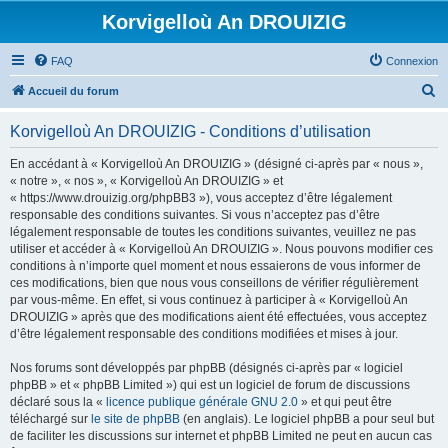
Korvigelloù An DROUIZIG
FAQ
Connexion
R
Accueil du forum
e
Korvigelloù An DROUIZIG - Conditions d’utilisation
c
h
En accédant à « Korvigelloù An DROUIZIG » (désigné ci-après par « nous »,
« notre », « nos », « Korvigelloù An DROUIZIG » et
e
« https://www.drouizig.org/phpBB3 »), vous acceptez d’être légalement
r
responsable des conditions suivantes. Si vous n’acceptez pas d’être
légalement responsable de toutes les conditions suivantes, veuillez ne pas
c
utiliser et accéder à « Korvigelloù An DROUIZIG ». Nous pouvons modifier ces
h
conditions à n’importe quel moment et nous essaierons de vous informer de
ces modifications, bien que nous vous conseillons de vérifier régulièrement
e
par vous-même. En effet, si vous continuez à participer à « Korvigelloù An
r
DROUIZIG » après que des modifications aient été effectuées, vous acceptez
d’être légalement responsable des conditions modifiées et mises à jour.
Nos forums sont développés par phpBB (désignés ci-après par « logiciel
phpBB » et « phpBB Limited ») qui est un logiciel de forum de discussions
déclaré sous la «
licence publique générale GNU 2.0
» et qui peut être
téléchargé sur
le site de phpBB
(en anglais). Le logiciel phpBB a pour seul but
de faciliter les discussions sur internet et phpBB Limited ne peut en aucun cas