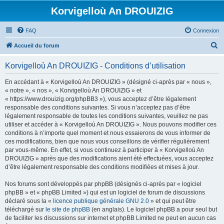
Korvigelloù An DROUIZIG
FAQ
Connexion
R
Accueil du forum
e
Korvigelloù An DROUIZIG - Conditions d’utilisation
c
h
En accédant à « Korvigelloù An DROUIZIG » (désigné ci-après par « nous »,
« notre », « nos », « Korvigelloù An DROUIZIG » et
e
« https://www.drouizig.org/phpBB3 »), vous acceptez d’être légalement
r
responsable des conditions suivantes. Si vous n’acceptez pas d’être
légalement responsable de toutes les conditions suivantes, veuillez ne pas
c
utiliser et accéder à « Korvigelloù An DROUIZIG ». Nous pouvons modifier ces
h
conditions à n’importe quel moment et nous essaierons de vous informer de
ces modifications, bien que nous vous conseillons de vérifier régulièrement
e
par vous-même. En effet, si vous continuez à participer à « Korvigelloù An
r
DROUIZIG » après que des modifications aient été effectuées, vous acceptez
d’être légalement responsable des conditions modifiées et mises à jour.
Nos forums sont développés par phpBB (désignés ci-après par « logiciel
phpBB » et « phpBB Limited ») qui est un logiciel de forum de discussions
déclaré sous la «
licence publique générale GNU 2.0
» et qui peut être
téléchargé sur
le site de phpBB
(en anglais). Le logiciel phpBB a pour seul but
de faciliter les discussions sur internet et phpBB Limited ne peut en aucun cas