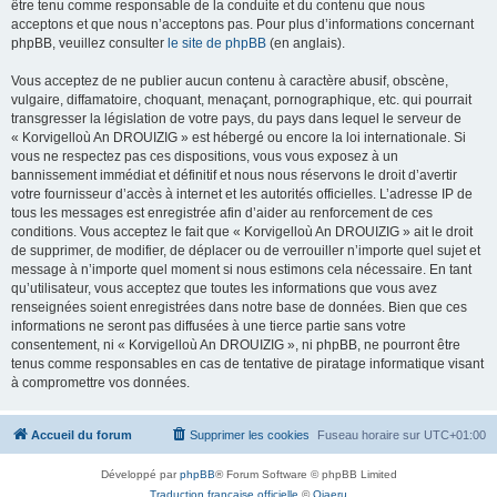
être tenu comme responsable de la conduite et du contenu que nous
acceptons et que nous n’acceptons pas. Pour plus d’informations concernant
phpBB, veuillez consulter
le site de phpBB
(en anglais).
Vous acceptez de ne publier aucun contenu à caractère abusif, obscène,
vulgaire, diffamatoire, choquant, menaçant, pornographique, etc. qui pourrait
transgresser la législation de votre pays, du pays dans lequel le serveur de
« Korvigelloù An DROUIZIG » est hébergé ou encore la loi internationale. Si
vous ne respectez pas ces dispositions, vous vous exposez à un
bannissement immédiat et définitif et nous nous réservons le droit d’avertir
votre fournisseur d’accès à internet et les autorités officielles. L’adresse IP de
tous les messages est enregistrée afin d’aider au renforcement de ces
conditions. Vous acceptez le fait que « Korvigelloù An DROUIZIG » ait le droit
de supprimer, de modifier, de déplacer ou de verrouiller n’importe quel sujet et
message à n’importe quel moment si nous estimons cela nécessaire. En tant
qu’utilisateur, vous acceptez que toutes les informations que vous avez
renseignées soient enregistrées dans notre base de données. Bien que ces
informations ne seront pas diffusées à une tierce partie sans votre
consentement, ni « Korvigelloù An DROUIZIG », ni phpBB, ne pourront être
tenus comme responsables en cas de tentative de piratage informatique visant
à compromettre vos données.
Accueil du forum
Supprimer les cookies
Fuseau horaire sur
UTC+01:00
Développé par
phpBB
® Forum Software © phpBB Limited
Traduction française officielle
©
Qiaeru