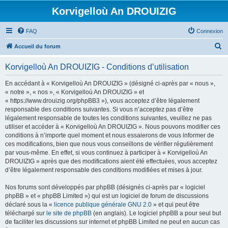
Korvigelloù An DROUIZIG
FAQ
Connexion
R
Accueil du forum
e
Korvigelloù An DROUIZIG - Conditions d’utilisation
c
h
En accédant à « Korvigelloù An DROUIZIG » (désigné ci-après par « nous »,
« notre », « nos », « Korvigelloù An DROUIZIG » et
e
« https://www.drouizig.org/phpBB3 »), vous acceptez d’être légalement
r
responsable des conditions suivantes. Si vous n’acceptez pas d’être
légalement responsable de toutes les conditions suivantes, veuillez ne pas
c
utiliser et accéder à « Korvigelloù An DROUIZIG ». Nous pouvons modifier ces
h
conditions à n’importe quel moment et nous essaierons de vous informer de
ces modifications, bien que nous vous conseillons de vérifier régulièrement
e
par vous-même. En effet, si vous continuez à participer à « Korvigelloù An
r
DROUIZIG » après que des modifications aient été effectuées, vous acceptez
d’être légalement responsable des conditions modifiées et mises à jour.
Nos forums sont développés par phpBB (désignés ci-après par « logiciel
phpBB » et « phpBB Limited ») qui est un logiciel de forum de discussions
déclaré sous la «
licence publique générale GNU 2.0
» et qui peut être
téléchargé sur
le site de phpBB
(en anglais). Le logiciel phpBB a pour seul but
de faciliter les discussions sur internet et phpBB Limited ne peut en aucun cas