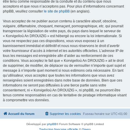
être tenu comme responsable de la conduite et du contenu que nous
acceptons et que nous n’acceptons pas. Pour plus d’informations concernant
phpBB, veuillez consulter
le site de phpBB
(en anglais).
Vous acceptez de ne publier aucun contenu à caractère abusif, obscène,
vulgaire, diffamatoire, choquant, menaçant, pornographique, etc. qui pourrait
transgresser la législation de votre pays, du pays dans lequel le serveur de
« Korvigelloù An DROUIZIG » est hébergé ou encore la loi internationale. Si
vous ne respectez pas ces dispositions, vous vous exposez à un
bannissement immédiat et définitif et nous nous réservons le droit d’avertir
votre fournisseur d’accès à internet et les autorités officielles. L’adresse IP de
tous les messages est enregistrée afin d’aider au renforcement de ces
conditions. Vous acceptez le fait que « Korvigelloù An DROUIZIG » ait le droit
de supprimer, de modifier, de déplacer ou de verrouiller n’importe quel sujet et
message à n’importe quel moment si nous estimons cela nécessaire. En tant
qu’utilisateur, vous acceptez que toutes les informations que vous avez
renseignées soient enregistrées dans notre base de données. Bien que ces
informations ne seront pas diffusées à une tierce partie sans votre
consentement, ni « Korvigelloù An DROUIZIG », ni phpBB, ne pourront être
tenus comme responsables en cas de tentative de piratage informatique visant
à compromettre vos données.
Accueil du forum
Supprimer les cookies
Fuseau horaire sur
UTC+01:00
Développé par
phpBB
® Forum Software © phpBB Limited
Traduction française officielle
©
Qiaeru