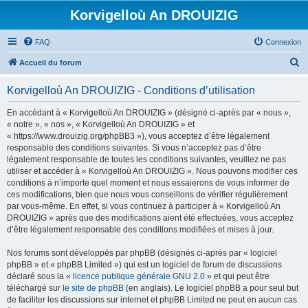
Korvigelloù An DROUIZIG
FAQ
Connexion
R
Accueil du forum
e
Korvigelloù An DROUIZIG - Conditions d’utilisation
c
h
En accédant à « Korvigelloù An DROUIZIG » (désigné ci-après par « nous »,
« notre », « nos », « Korvigelloù An DROUIZIG » et
e
« https://www.drouizig.org/phpBB3 »), vous acceptez d’être légalement
r
responsable des conditions suivantes. Si vous n’acceptez pas d’être
légalement responsable de toutes les conditions suivantes, veuillez ne pas
c
utiliser et accéder à « Korvigelloù An DROUIZIG ». Nous pouvons modifier ces
h
conditions à n’importe quel moment et nous essaierons de vous informer de
ces modifications, bien que nous vous conseillons de vérifier régulièrement
e
par vous-même. En effet, si vous continuez à participer à « Korvigelloù An
r
DROUIZIG » après que des modifications aient été effectuées, vous acceptez
d’être légalement responsable des conditions modifiées et mises à jour.
Nos forums sont développés par phpBB (désignés ci-après par « logiciel
phpBB » et « phpBB Limited ») qui est un logiciel de forum de discussions
déclaré sous la «
licence publique générale GNU 2.0
» et qui peut être
téléchargé sur
le site de phpBB
(en anglais). Le logiciel phpBB a pour seul but
de faciliter les discussions sur internet et phpBB Limited ne peut en aucun cas