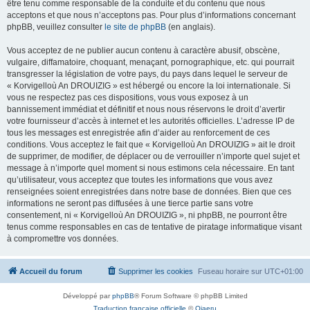
être tenu comme responsable de la conduite et du contenu que nous
acceptons et que nous n’acceptons pas. Pour plus d’informations concernant
phpBB, veuillez consulter
le site de phpBB
(en anglais).
Vous acceptez de ne publier aucun contenu à caractère abusif, obscène,
vulgaire, diffamatoire, choquant, menaçant, pornographique, etc. qui pourrait
transgresser la législation de votre pays, du pays dans lequel le serveur de
« Korvigelloù An DROUIZIG » est hébergé ou encore la loi internationale. Si
vous ne respectez pas ces dispositions, vous vous exposez à un
bannissement immédiat et définitif et nous nous réservons le droit d’avertir
votre fournisseur d’accès à internet et les autorités officielles. L’adresse IP de
tous les messages est enregistrée afin d’aider au renforcement de ces
conditions. Vous acceptez le fait que « Korvigelloù An DROUIZIG » ait le droit
de supprimer, de modifier, de déplacer ou de verrouiller n’importe quel sujet et
message à n’importe quel moment si nous estimons cela nécessaire. En tant
qu’utilisateur, vous acceptez que toutes les informations que vous avez
renseignées soient enregistrées dans notre base de données. Bien que ces
informations ne seront pas diffusées à une tierce partie sans votre
consentement, ni « Korvigelloù An DROUIZIG », ni phpBB, ne pourront être
tenus comme responsables en cas de tentative de piratage informatique visant
à compromettre vos données.
Accueil du forum
Supprimer les cookies
Fuseau horaire sur
UTC+01:00
Développé par
phpBB
® Forum Software © phpBB Limited
Traduction française officielle
©
Qiaeru