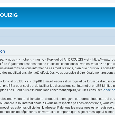
ROUIZIG
ion
ar « nous », « notre », « nos », « Korvigelloù An DROUIZIG » et « https://www.dro
’être légalement responsable de toutes les conditions suivantes, veuillez ne pas u
us essaierons de vous informer de ces modifications, bien que nous vous conseillon
 des modifications aient été effectuées, vous acceptez d’être légalement responsab
 logiciel phpBB » et « phpBB Limited ») qui est un logiciel de forum de discussio
iel phpBB a pour seul but de faciliter les discussions sur internet et phpBB Limit
ptons pas. Pour plus d’informations concernant phpBB, veuillez consulter
le site 
obscène, vulgaire, diffamatoire, choquant, menaçant, pornographique, etc. qui pourr
u encore la loi internationale. Si vous ne respectez pas ces dispositions, vous vo
ernet et les autorités officielles. L’adresse IP de tous les messages est enregistrée
 de modifier, de déplacer ou de verrouiller n’importe quel sujet et message à n’imp