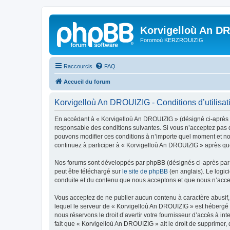
Korvigelloù An D
Foromoù KERZROUIZIG
Raccourcis
FAQ
Accueil du forum
Korvigelloù An DROUIZIG - Conditions d’utilisat
En accédant à « Korvigelloù An DROUIZIG » (désigné ci-après p
responsable des conditions suivantes. Si vous n’acceptez pas d
pouvons modifier ces conditions à n’importe quel moment et no
continuez à participer à « Korvigelloù An DROUIZIG » après que
Nos forums sont développés par phpBB (désignés ci-après par «
peut être téléchargé sur
le site de phpBB
(en anglais). Le logic
conduite et du contenu que nous acceptons et que nous n’acce
Vous acceptez de ne publier aucun contenu à caractère abusif, 
lequel le serveur de « Korvigelloù An DROUIZIG » est hébergé o
nous réservons le droit d’avertir votre fournisseur d’accès à int
fait que « Korvigelloù An DROUIZIG » ait le droit de supprimer,