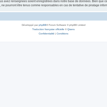
vous avez renseignées soient enregistrées dans notre base de données. Bien que ces
, ne pourront être tenus comme responsables en cas de tentative de piratage info
Développé par
phpBB
® Forum Software © phpBB Limited
Traduction française officielle
©
Qiaeru
Confidentialité
|
Conditions