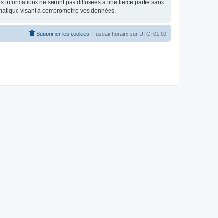
 informations ne seront pas diffusées à une tierce partie sans
rmatique visant à compromettre vos données.
Supprimer les cookies
Fuseau horaire sur
UTC+01:00