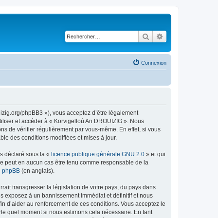
Rechercher
Recherche avancé
Connexion
uizig.org/phpBB3 »), vous acceptez d’être légalement
tiliser et accéder à « Korvigelloù An DROUIZIG ». Nous
s de vérifier régulièrement par vous-même. En effet, si vous
le des conditions modifiées et mises à jour.
ns déclaré sous la «
licence publique générale GNU 2.0
» et qui
ed ne peut en aucun cas être tenu comme responsable de la
de phpBB
(en anglais).
ait transgresser la législation de votre pays, du pays dans
us exposez à un bannissement immédiat et définitif et nous
 afin d’aider au renforcement de ces conditions. Vous acceptez le
orte quel moment si nous estimons cela nécessaire. En tant