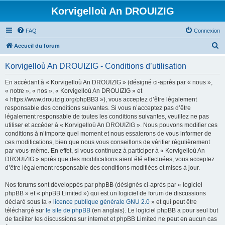
Korvigelloù An DROUIZIG
FAQ
Connexion
R
Accueil du forum
e
Korvigelloù An DROUIZIG - Conditions d’utilisation
c
h
En accédant à « Korvigelloù An DROUIZIG » (désigné ci-après par « nous »,
« notre », « nos », « Korvigelloù An DROUIZIG » et
e
« https://www.drouizig.org/phpBB3 »), vous acceptez d’être légalement
r
responsable des conditions suivantes. Si vous n’acceptez pas d’être
légalement responsable de toutes les conditions suivantes, veuillez ne pas
c
utiliser et accéder à « Korvigelloù An DROUIZIG ». Nous pouvons modifier ces
h
conditions à n’importe quel moment et nous essaierons de vous informer de
ces modifications, bien que nous vous conseillons de vérifier régulièrement
e
par vous-même. En effet, si vous continuez à participer à « Korvigelloù An
r
DROUIZIG » après que des modifications aient été effectuées, vous acceptez
d’être légalement responsable des conditions modifiées et mises à jour.
Nos forums sont développés par phpBB (désignés ci-après par « logiciel
phpBB » et « phpBB Limited ») qui est un logiciel de forum de discussions
déclaré sous la «
licence publique générale GNU 2.0
» et qui peut être
téléchargé sur
le site de phpBB
(en anglais). Le logiciel phpBB a pour seul but
de faciliter les discussions sur internet et phpBB Limited ne peut en aucun cas