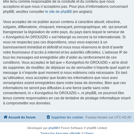
être tenu comme responsable de la conduite et du contenu que nous
acceptons et que nous n’acceptons pas. Pour plus d’informations concernant
phpBB, veuillez consulter
le site de phpBB
(en anglais).
Vous acceptez de ne publier aucun contenu à caractère abusif, obscène,
vulgaire, diffamatoire, choquant, menaçant, pornographique, etc. qui pourrait
transgresser la législation de votre pays, du pays dans lequel le serveur de
« Korvigelloù An DROUIZIG » est hébergé ou encore la loi internationale. Si
vous ne respectez pas ces dispositions, vous vous exposez à un
bannissement immédiat et définitif et nous nous réservons le droit d’avertir
votre fournisseur d’accès à internet et les autorités officielles. L’adresse IP de
tous les messages est enregistrée afin d’aider au renforcement de ces
conditions. Vous acceptez le fait que « Korvigelloù An DROUIZIG » ait le droit
de supprimer, de modifier, de déplacer ou de verrouiller n’importe quel sujet et
message à n’importe quel moment si nous estimons cela nécessaire. En tant
qu’utilisateur, vous acceptez que toutes les informations que vous avez
renseignées soient enregistrées dans notre base de données. Bien que ces
informations ne seront pas diffusées à une tierce partie sans votre
consentement, ni « Korvigelloù An DROUIZIG », ni phpBB, ne pourront être
tenus comme responsables en cas de tentative de piratage informatique visant
à compromettre vos données.
Accueil du forum
Supprimer les cookies
Fuseau horaire sur
UTC+01:00
Développé par
phpBB
® Forum Software © phpBB Limited
Traduction française officielle
©
Qiaeru