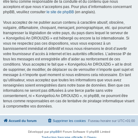
être tenu comme responsable de la conduite et du contenu que nous
acceptons et que nous n’acceptons pas. Pour plus d’informations concernant
phpBB, veuillez consulter
le site de phpBB
(en anglais).
Vous acceptez de ne publier aucun contenu à caractère abusif, obscène,
vulgaire, diffamatoire, choquant, menaçant, pornographique, etc. qui pourrait
transgresser la législation de votre pays, du pays dans lequel le serveur de
« Korvigelloù An DROUIZIG » est hébergé ou encore la loi internationale. Si
vous ne respectez pas ces dispositions, vous vous exposez à un
bannissement immédiat et définitif et nous nous réservons le droit d’avertir
votre fournisseur d’accès à internet et les autorités officielles. L’adresse IP de
tous les messages est enregistrée afin d’aider au renforcement de ces
conditions. Vous acceptez le fait que « Korvigelloù An DROUIZIG » ait le droit
de supprimer, de modifier, de déplacer ou de verrouiller n’importe quel sujet et
message à n’importe quel moment si nous estimons cela nécessaire. En tant
qu’utilisateur, vous acceptez que toutes les informations que vous avez
renseignées soient enregistrées dans notre base de données. Bien que ces
informations ne seront pas diffusées à une tierce partie sans votre
consentement, ni « Korvigelloù An DROUIZIG », ni phpBB, ne pourront être
tenus comme responsables en cas de tentative de piratage informatique visant
à compromettre vos données.
Accueil du forum
Supprimer les cookies
Fuseau horaire sur
UTC+01:00
Développé par
phpBB
® Forum Software © phpBB Limited
Traduction française officielle
©
Qiaeru