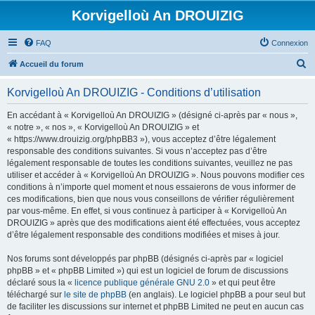
Korvigelloù An DROUIZIG
FAQ
Connexion
R
Accueil du forum
e
Korvigelloù An DROUIZIG - Conditions d’utilisation
c
h
En accédant à « Korvigelloù An DROUIZIG » (désigné ci-après par « nous »,
« notre », « nos », « Korvigelloù An DROUIZIG » et
e
« https://www.drouizig.org/phpBB3 »), vous acceptez d’être légalement
r
responsable des conditions suivantes. Si vous n’acceptez pas d’être
légalement responsable de toutes les conditions suivantes, veuillez ne pas
c
utiliser et accéder à « Korvigelloù An DROUIZIG ». Nous pouvons modifier ces
h
conditions à n’importe quel moment et nous essaierons de vous informer de
ces modifications, bien que nous vous conseillons de vérifier régulièrement
e
par vous-même. En effet, si vous continuez à participer à « Korvigelloù An
r
DROUIZIG » après que des modifications aient été effectuées, vous acceptez
d’être légalement responsable des conditions modifiées et mises à jour.
Nos forums sont développés par phpBB (désignés ci-après par « logiciel
phpBB » et « phpBB Limited ») qui est un logiciel de forum de discussions
déclaré sous la «
licence publique générale GNU 2.0
» et qui peut être
téléchargé sur
le site de phpBB
(en anglais). Le logiciel phpBB a pour seul but
de faciliter les discussions sur internet et phpBB Limited ne peut en aucun cas