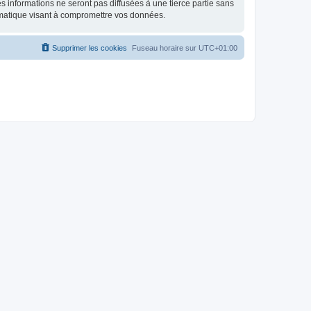
 informations ne seront pas diffusées à une tierce partie sans
rmatique visant à compromettre vos données.
Supprimer les cookies
Fuseau horaire sur
UTC+01:00