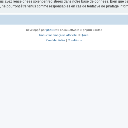
vous avez renseignées soient enregistrées dans notre base de données. Bien que ces
, ne pourront être tenus comme responsables en cas de tentative de piratage info
Développé par
phpBB
® Forum Software © phpBB Limited
Traduction française officielle
©
Qiaeru
Confidentialité
|
Conditions