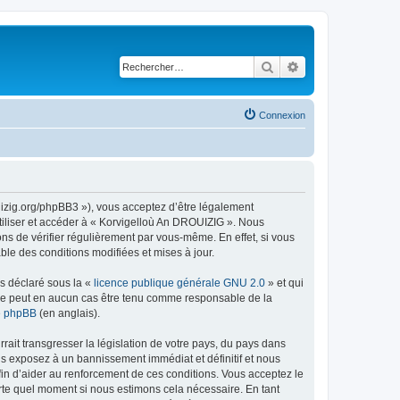
Rechercher
Recherche avancé
Connexion
uizig.org/phpBB3 »), vous acceptez d’être légalement
tiliser et accéder à « Korvigelloù An DROUIZIG ». Nous
s de vérifier régulièrement par vous-même. En effet, si vous
le des conditions modifiées et mises à jour.
ns déclaré sous la «
licence publique générale GNU 2.0
» et qui
ed ne peut en aucun cas être tenu comme responsable de la
de phpBB
(en anglais).
ait transgresser la législation de votre pays, du pays dans
us exposez à un bannissement immédiat et définitif et nous
 afin d’aider au renforcement de ces conditions. Vous acceptez le
orte quel moment si nous estimons cela nécessaire. En tant