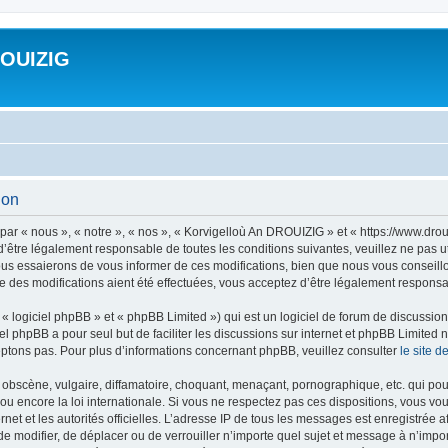
ROUIZIG
ion
ar « nous », « notre », « nos », « Korvigelloù An DROUIZIG » et « https://www.dro
’être légalement responsable de toutes les conditions suivantes, veuillez ne pas u
us essaierons de vous informer de ces modifications, bien que nous vous conseillon
 des modifications aient été effectuées, vous acceptez d’être légalement responsab
 logiciel phpBB » et « phpBB Limited ») qui est un logiciel de forum de discussio
iel phpBB a pour seul but de faciliter les discussions sur internet et phpBB Limit
ptons pas. Pour plus d’informations concernant phpBB, veuillez consulter
le site 
obscène, vulgaire, diffamatoire, choquant, menaçant, pornographique, etc. qui pourr
u encore la loi internationale. Si vous ne respectez pas ces dispositions, vous vo
ernet et les autorités officielles. L’adresse IP de tous les messages est enregistrée
 de modifier, de déplacer ou de verrouiller n’importe quel sujet et message à n’imp