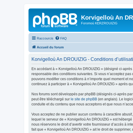
Korvigelloù An D
Foromoù KERZROUIZIG
Raccourcis
FAQ
Accueil du forum
Korvigelloù An DROUIZIG - Conditions d’utilisat
En accédant à « Korvigelloù An DROUIZIG » (désigné ci-après p
responsable des conditions suivantes. Si vous n’acceptez pas d
pouvons modifier ces conditions à n’importe quel moment et no
continuez à participer à « Korvigelloù An DROUIZIG » après que
Nos forums sont développés par phpBB (désignés ci-après par «
peut être téléchargé sur
le site de phpBB
(en anglais). Le logic
conduite et du contenu que nous acceptons et que nous n’acce
Vous acceptez de ne publier aucun contenu à caractère abusif, 
lequel le serveur de « Korvigelloù An DROUIZIG » est hébergé o
nous réservons le droit d’avertir votre fournisseur d’accès à int
fait que « Korvigelloù An DROUIZIG » ait le droit de supprimer,