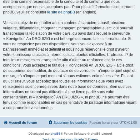
être tenu comme responsable de la conduite et du contenu que nous
acceptons et que nous n’acceptons pas. Pour plus d’informations concernant
phpBB, veuillez consulter
le site de phpBB
(en anglais).
Vous acceptez de ne publier aucun contenu à caractère abusif, obscène,
vulgaire, diffamatoire, choquant, menaçant, pornographique, etc. qui pourrait
transgresser la législation de votre pays, du pays dans lequel le serveur de
« Korvigelloù An DROUIZIG » est hébergé ou encore la loi internationale. Si
vous ne respectez pas ces dispositions, vous vous exposez à un
bannissement immédiat et définitif et nous nous réservons le droit d’avertir
votre fournisseur d’accès à internet et les autorités officielles. L’adresse IP de
tous les messages est enregistrée afin d’aider au renforcement de ces
conditions. Vous acceptez le fait que « Korvigelloù An DROUIZIG » ait le droit
de supprimer, de modifier, de déplacer ou de verrouiller n’importe quel sujet et
message à n’importe quel moment si nous estimons cela nécessaire. En tant
qu’utilisateur, vous acceptez que toutes les informations que vous avez
renseignées soient enregistrées dans notre base de données. Bien que ces
informations ne seront pas diffusées à une tierce partie sans votre
consentement, ni « Korvigelloù An DROUIZIG », ni phpBB, ne pourront être
tenus comme responsables en cas de tentative de piratage informatique visant
à compromettre vos données.
Accueil du forum
Supprimer les cookies
Fuseau horaire sur
UTC+01:00
Développé par
phpBB
® Forum Software © phpBB Limited
Traduction française officielle
©
Qiaeru