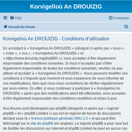
Korvigelloù An DROUIZIG
FAQ
Connexion
R
Accueil du forum
e
Korvigelloù An DROUIZIG - Conditions d’utilisation
c
h
En accédant à « Korvigelloù An DROUIZIG » (désigné ci-après par « nous »,
« notre », « nos », « Korvigelloù An DROUIZIG » et
e
« https://www.drouizig.org/phpBB3 »), vous acceptez d’être légalement
r
responsable des conditions suivantes. Si vous n’acceptez pas d’être
légalement responsable de toutes les conditions suivantes, veuillez ne pas
c
utiliser et accéder à « Korvigelloù An DROUIZIG ». Nous pouvons modifier ces
h
conditions à n’importe quel moment et nous essaierons de vous informer de
ces modifications, bien que nous vous conseillons de vérifier régulièrement
e
par vous-même. En effet, si vous continuez à participer à « Korvigelloù An
r
DROUIZIG » après que des modifications aient été effectuées, vous acceptez
d’être légalement responsable des conditions modifiées et mises à jour.
Nos forums sont développés par phpBB (désignés ci-après par « logiciel
phpBB » et « phpBB Limited ») qui est un logiciel de forum de discussions
déclaré sous la «
licence publique générale GNU 2.0
» et qui peut être
téléchargé sur
le site de phpBB
(en anglais). Le logiciel phpBB a pour seul but
de faciliter les discussions sur internet et phpBB Limited ne peut en aucun cas