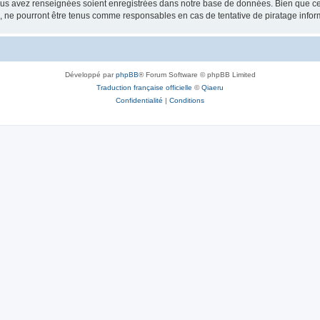
vous avez renseignées soient enregistrées dans notre base de données. Bien que ces
, ne pourront être tenus comme responsables en cas de tentative de piratage info
Développé par
phpBB
® Forum Software © phpBB Limited
Traduction française officielle
©
Qiaeru
Confidentialité
|
Conditions