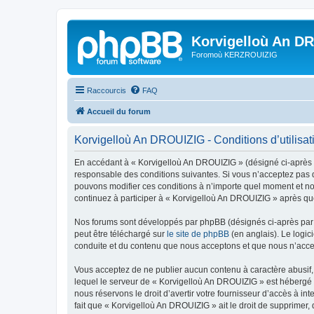
Korvigelloù An D
Foromoù KERZROUIZIG
Raccourcis
FAQ
Accueil du forum
Korvigelloù An DROUIZIG - Conditions d’utilisat
En accédant à « Korvigelloù An DROUIZIG » (désigné ci-après p
responsable des conditions suivantes. Si vous n’acceptez pas d
pouvons modifier ces conditions à n’importe quel moment et no
continuez à participer à « Korvigelloù An DROUIZIG » après que
Nos forums sont développés par phpBB (désignés ci-après par «
peut être téléchargé sur
le site de phpBB
(en anglais). Le logic
conduite et du contenu que nous acceptons et que nous n’acce
Vous acceptez de ne publier aucun contenu à caractère abusif, 
lequel le serveur de « Korvigelloù An DROUIZIG » est hébergé o
nous réservons le droit d’avertir votre fournisseur d’accès à int
fait que « Korvigelloù An DROUIZIG » ait le droit de supprimer,