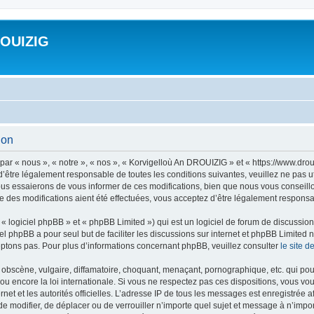
ROUIZIG
ion
ar « nous », « notre », « nos », « Korvigelloù An DROUIZIG » et « https://www.dro
’être légalement responsable de toutes les conditions suivantes, veuillez ne pas u
us essaierons de vous informer de ces modifications, bien que nous vous conseillon
 des modifications aient été effectuées, vous acceptez d’être légalement responsab
 logiciel phpBB » et « phpBB Limited ») qui est un logiciel de forum de discussio
iel phpBB a pour seul but de faciliter les discussions sur internet et phpBB Limit
ptons pas. Pour plus d’informations concernant phpBB, veuillez consulter
le site 
obscène, vulgaire, diffamatoire, choquant, menaçant, pornographique, etc. qui pourr
u encore la loi internationale. Si vous ne respectez pas ces dispositions, vous vo
ernet et les autorités officielles. L’adresse IP de tous les messages est enregistrée
 de modifier, de déplacer ou de verrouiller n’importe quel sujet et message à n’imp