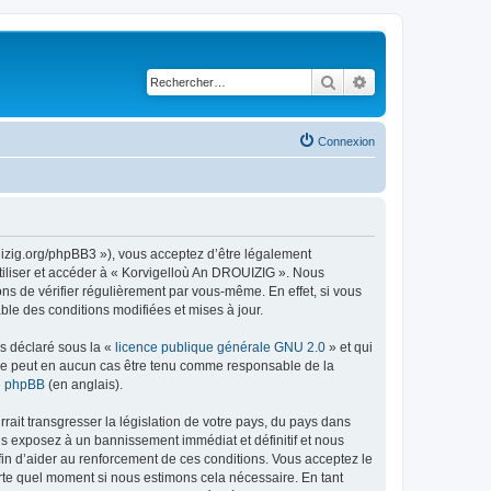
Rechercher
Recherche avancé
Connexion
uizig.org/phpBB3 »), vous acceptez d’être légalement
tiliser et accéder à « Korvigelloù An DROUIZIG ». Nous
s de vérifier régulièrement par vous-même. En effet, si vous
le des conditions modifiées et mises à jour.
ns déclaré sous la «
licence publique générale GNU 2.0
» et qui
ed ne peut en aucun cas être tenu comme responsable de la
de phpBB
(en anglais).
ait transgresser la législation de votre pays, du pays dans
us exposez à un bannissement immédiat et définitif et nous
 afin d’aider au renforcement de ces conditions. Vous acceptez le
orte quel moment si nous estimons cela nécessaire. En tant