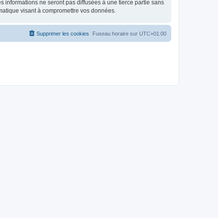
 informations ne seront pas diffusées à une tierce partie sans
rmatique visant à compromettre vos données.
Supprimer les cookies
Fuseau horaire sur
UTC+01:00