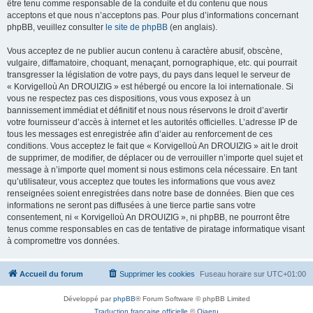
être tenu comme responsable de la conduite et du contenu que nous
acceptons et que nous n’acceptons pas. Pour plus d’informations concernant
phpBB, veuillez consulter
le site de phpBB
(en anglais).
Vous acceptez de ne publier aucun contenu à caractère abusif, obscène,
vulgaire, diffamatoire, choquant, menaçant, pornographique, etc. qui pourrait
transgresser la législation de votre pays, du pays dans lequel le serveur de
« Korvigelloù An DROUIZIG » est hébergé ou encore la loi internationale. Si
vous ne respectez pas ces dispositions, vous vous exposez à un
bannissement immédiat et définitif et nous nous réservons le droit d’avertir
votre fournisseur d’accès à internet et les autorités officielles. L’adresse IP de
tous les messages est enregistrée afin d’aider au renforcement de ces
conditions. Vous acceptez le fait que « Korvigelloù An DROUIZIG » ait le droit
de supprimer, de modifier, de déplacer ou de verrouiller n’importe quel sujet et
message à n’importe quel moment si nous estimons cela nécessaire. En tant
qu’utilisateur, vous acceptez que toutes les informations que vous avez
renseignées soient enregistrées dans notre base de données. Bien que ces
informations ne seront pas diffusées à une tierce partie sans votre
consentement, ni « Korvigelloù An DROUIZIG », ni phpBB, ne pourront être
tenus comme responsables en cas de tentative de piratage informatique visant
à compromettre vos données.
Accueil du forum
Supprimer les cookies
Fuseau horaire sur
UTC+01:00
Développé par
phpBB
® Forum Software © phpBB Limited
Traduction française officielle
©
Qiaeru