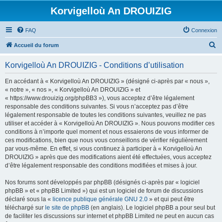
Korvigelloù An DROUIZIG
FAQ
Connexion
R
Accueil du forum
e
Korvigelloù An DROUIZIG - Conditions d’utilisation
c
h
En accédant à « Korvigelloù An DROUIZIG » (désigné ci-après par « nous »,
« notre », « nos », « Korvigelloù An DROUIZIG » et
e
« https://www.drouizig.org/phpBB3 »), vous acceptez d’être légalement
r
responsable des conditions suivantes. Si vous n’acceptez pas d’être
légalement responsable de toutes les conditions suivantes, veuillez ne pas
c
utiliser et accéder à « Korvigelloù An DROUIZIG ». Nous pouvons modifier ces
h
conditions à n’importe quel moment et nous essaierons de vous informer de
ces modifications, bien que nous vous conseillons de vérifier régulièrement
e
par vous-même. En effet, si vous continuez à participer à « Korvigelloù An
r
DROUIZIG » après que des modifications aient été effectuées, vous acceptez
d’être légalement responsable des conditions modifiées et mises à jour.
Nos forums sont développés par phpBB (désignés ci-après par « logiciel
phpBB » et « phpBB Limited ») qui est un logiciel de forum de discussions
déclaré sous la «
licence publique générale GNU 2.0
» et qui peut être
téléchargé sur
le site de phpBB
(en anglais). Le logiciel phpBB a pour seul but
de faciliter les discussions sur internet et phpBB Limited ne peut en aucun cas