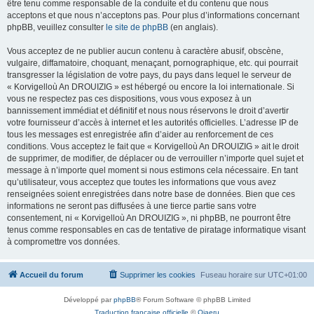
être tenu comme responsable de la conduite et du contenu que nous
acceptons et que nous n’acceptons pas. Pour plus d’informations concernant
phpBB, veuillez consulter
le site de phpBB
(en anglais).
Vous acceptez de ne publier aucun contenu à caractère abusif, obscène,
vulgaire, diffamatoire, choquant, menaçant, pornographique, etc. qui pourrait
transgresser la législation de votre pays, du pays dans lequel le serveur de
« Korvigelloù An DROUIZIG » est hébergé ou encore la loi internationale. Si
vous ne respectez pas ces dispositions, vous vous exposez à un
bannissement immédiat et définitif et nous nous réservons le droit d’avertir
votre fournisseur d’accès à internet et les autorités officielles. L’adresse IP de
tous les messages est enregistrée afin d’aider au renforcement de ces
conditions. Vous acceptez le fait que « Korvigelloù An DROUIZIG » ait le droit
de supprimer, de modifier, de déplacer ou de verrouiller n’importe quel sujet et
message à n’importe quel moment si nous estimons cela nécessaire. En tant
qu’utilisateur, vous acceptez que toutes les informations que vous avez
renseignées soient enregistrées dans notre base de données. Bien que ces
informations ne seront pas diffusées à une tierce partie sans votre
consentement, ni « Korvigelloù An DROUIZIG », ni phpBB, ne pourront être
tenus comme responsables en cas de tentative de piratage informatique visant
à compromettre vos données.
Accueil du forum
Supprimer les cookies
Fuseau horaire sur
UTC+01:00
Développé par
phpBB
® Forum Software © phpBB Limited
Traduction française officielle
©
Qiaeru