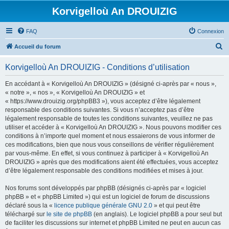
Korvigelloù An DROUIZIG
FAQ
Connexion
R
Accueil du forum
e
Korvigelloù An DROUIZIG - Conditions d’utilisation
c
h
En accédant à « Korvigelloù An DROUIZIG » (désigné ci-après par « nous »,
« notre », « nos », « Korvigelloù An DROUIZIG » et
e
« https://www.drouizig.org/phpBB3 »), vous acceptez d’être légalement
r
responsable des conditions suivantes. Si vous n’acceptez pas d’être
légalement responsable de toutes les conditions suivantes, veuillez ne pas
c
utiliser et accéder à « Korvigelloù An DROUIZIG ». Nous pouvons modifier ces
h
conditions à n’importe quel moment et nous essaierons de vous informer de
ces modifications, bien que nous vous conseillons de vérifier régulièrement
e
par vous-même. En effet, si vous continuez à participer à « Korvigelloù An
r
DROUIZIG » après que des modifications aient été effectuées, vous acceptez
d’être légalement responsable des conditions modifiées et mises à jour.
Nos forums sont développés par phpBB (désignés ci-après par « logiciel
phpBB » et « phpBB Limited ») qui est un logiciel de forum de discussions
déclaré sous la «
licence publique générale GNU 2.0
» et qui peut être
téléchargé sur
le site de phpBB
(en anglais). Le logiciel phpBB a pour seul but
de faciliter les discussions sur internet et phpBB Limited ne peut en aucun cas