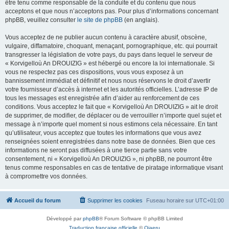
être tenu comme responsable de la conduite et du contenu que nous
acceptons et que nous n’acceptons pas. Pour plus d’informations concernant
phpBB, veuillez consulter
le site de phpBB
(en anglais).
Vous acceptez de ne publier aucun contenu à caractère abusif, obscène,
vulgaire, diffamatoire, choquant, menaçant, pornographique, etc. qui pourrait
transgresser la législation de votre pays, du pays dans lequel le serveur de
« Korvigelloù An DROUIZIG » est hébergé ou encore la loi internationale. Si
vous ne respectez pas ces dispositions, vous vous exposez à un
bannissement immédiat et définitif et nous nous réservons le droit d’avertir
votre fournisseur d’accès à internet et les autorités officielles. L’adresse IP de
tous les messages est enregistrée afin d’aider au renforcement de ces
conditions. Vous acceptez le fait que « Korvigelloù An DROUIZIG » ait le droit
de supprimer, de modifier, de déplacer ou de verrouiller n’importe quel sujet et
message à n’importe quel moment si nous estimons cela nécessaire. En tant
qu’utilisateur, vous acceptez que toutes les informations que vous avez
renseignées soient enregistrées dans notre base de données. Bien que ces
informations ne seront pas diffusées à une tierce partie sans votre
consentement, ni « Korvigelloù An DROUIZIG », ni phpBB, ne pourront être
tenus comme responsables en cas de tentative de piratage informatique visant
à compromettre vos données.
Accueil du forum
Supprimer les cookies
Fuseau horaire sur
UTC+01:00
Développé par
phpBB
® Forum Software © phpBB Limited
Traduction française officielle
©
Qiaeru