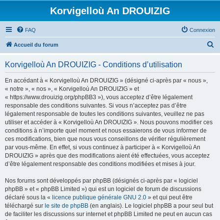
Korvigelloù An DROUIZIG
FAQ
Connexion
R
Accueil du forum
e
Korvigelloù An DROUIZIG - Conditions d’utilisation
c
h
En accédant à « Korvigelloù An DROUIZIG » (désigné ci-après par « nous »,
« notre », « nos », « Korvigelloù An DROUIZIG » et
e
« https://www.drouizig.org/phpBB3 »), vous acceptez d’être légalement
r
responsable des conditions suivantes. Si vous n’acceptez pas d’être
légalement responsable de toutes les conditions suivantes, veuillez ne pas
c
utiliser et accéder à « Korvigelloù An DROUIZIG ». Nous pouvons modifier ces
h
conditions à n’importe quel moment et nous essaierons de vous informer de
ces modifications, bien que nous vous conseillons de vérifier régulièrement
e
par vous-même. En effet, si vous continuez à participer à « Korvigelloù An
r
DROUIZIG » après que des modifications aient été effectuées, vous acceptez
d’être légalement responsable des conditions modifiées et mises à jour.
Nos forums sont développés par phpBB (désignés ci-après par « logiciel
phpBB » et « phpBB Limited ») qui est un logiciel de forum de discussions
déclaré sous la «
licence publique générale GNU 2.0
» et qui peut être
téléchargé sur
le site de phpBB
(en anglais). Le logiciel phpBB a pour seul but
de faciliter les discussions sur internet et phpBB Limited ne peut en aucun cas