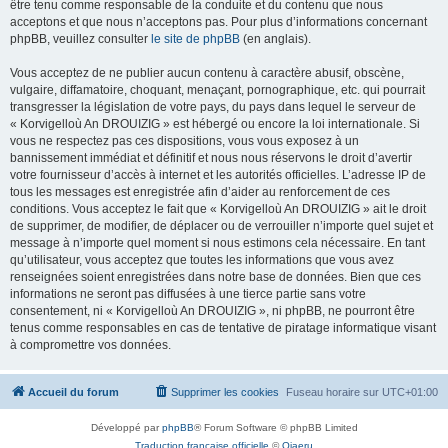
être tenu comme responsable de la conduite et du contenu que nous
acceptons et que nous n’acceptons pas. Pour plus d’informations concernant
phpBB, veuillez consulter
le site de phpBB
(en anglais).
Vous acceptez de ne publier aucun contenu à caractère abusif, obscène,
vulgaire, diffamatoire, choquant, menaçant, pornographique, etc. qui pourrait
transgresser la législation de votre pays, du pays dans lequel le serveur de
« Korvigelloù An DROUIZIG » est hébergé ou encore la loi internationale. Si
vous ne respectez pas ces dispositions, vous vous exposez à un
bannissement immédiat et définitif et nous nous réservons le droit d’avertir
votre fournisseur d’accès à internet et les autorités officielles. L’adresse IP de
tous les messages est enregistrée afin d’aider au renforcement de ces
conditions. Vous acceptez le fait que « Korvigelloù An DROUIZIG » ait le droit
de supprimer, de modifier, de déplacer ou de verrouiller n’importe quel sujet et
message à n’importe quel moment si nous estimons cela nécessaire. En tant
qu’utilisateur, vous acceptez que toutes les informations que vous avez
renseignées soient enregistrées dans notre base de données. Bien que ces
informations ne seront pas diffusées à une tierce partie sans votre
consentement, ni « Korvigelloù An DROUIZIG », ni phpBB, ne pourront être
tenus comme responsables en cas de tentative de piratage informatique visant
à compromettre vos données.
Accueil du forum
Supprimer les cookies
Fuseau horaire sur
UTC+01:00
Développé par
phpBB
® Forum Software © phpBB Limited
Traduction française officielle
©
Qiaeru