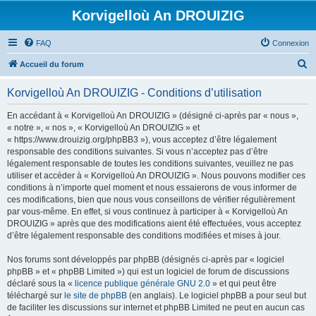
Korvigelloù An DROUIZIG
FAQ
Connexion
R
Accueil du forum
e
Korvigelloù An DROUIZIG - Conditions d’utilisation
c
h
En accédant à « Korvigelloù An DROUIZIG » (désigné ci-après par « nous »,
« notre », « nos », « Korvigelloù An DROUIZIG » et
e
« https://www.drouizig.org/phpBB3 »), vous acceptez d’être légalement
r
responsable des conditions suivantes. Si vous n’acceptez pas d’être
légalement responsable de toutes les conditions suivantes, veuillez ne pas
c
utiliser et accéder à « Korvigelloù An DROUIZIG ». Nous pouvons modifier ces
h
conditions à n’importe quel moment et nous essaierons de vous informer de
ces modifications, bien que nous vous conseillons de vérifier régulièrement
e
par vous-même. En effet, si vous continuez à participer à « Korvigelloù An
r
DROUIZIG » après que des modifications aient été effectuées, vous acceptez
d’être légalement responsable des conditions modifiées et mises à jour.
Nos forums sont développés par phpBB (désignés ci-après par « logiciel
phpBB » et « phpBB Limited ») qui est un logiciel de forum de discussions
déclaré sous la «
licence publique générale GNU 2.0
» et qui peut être
téléchargé sur
le site de phpBB
(en anglais). Le logiciel phpBB a pour seul but
de faciliter les discussions sur internet et phpBB Limited ne peut en aucun cas