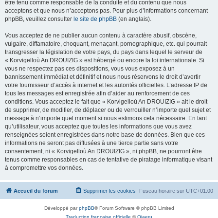
être tenu comme responsable de la conduite et du contenu que nous
acceptons et que nous n’acceptons pas. Pour plus d’informations concernant
phpBB, veuillez consulter
le site de phpBB
(en anglais).
Vous acceptez de ne publier aucun contenu à caractère abusif, obscène,
vulgaire, diffamatoire, choquant, menaçant, pornographique, etc. qui pourrait
transgresser la législation de votre pays, du pays dans lequel le serveur de
« Korvigelloù An DROUIZIG » est hébergé ou encore la loi internationale. Si
vous ne respectez pas ces dispositions, vous vous exposez à un
bannissement immédiat et définitif et nous nous réservons le droit d’avertir
votre fournisseur d’accès à internet et les autorités officielles. L’adresse IP de
tous les messages est enregistrée afin d’aider au renforcement de ces
conditions. Vous acceptez le fait que « Korvigelloù An DROUIZIG » ait le droit
de supprimer, de modifier, de déplacer ou de verrouiller n’importe quel sujet et
message à n’importe quel moment si nous estimons cela nécessaire. En tant
qu’utilisateur, vous acceptez que toutes les informations que vous avez
renseignées soient enregistrées dans notre base de données. Bien que ces
informations ne seront pas diffusées à une tierce partie sans votre
consentement, ni « Korvigelloù An DROUIZIG », ni phpBB, ne pourront être
tenus comme responsables en cas de tentative de piratage informatique visant
à compromettre vos données.
Accueil du forum
Supprimer les cookies
Fuseau horaire sur
UTC+01:00
Développé par
phpBB
® Forum Software © phpBB Limited
Traduction française officielle
©
Qiaeru