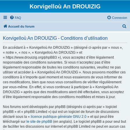
Korvigelloù An DROUIZIG
FAQ
Connexion
R
Accueil du forum
e
Korvigelloù An DROUIZIG - Conditions d’utilisation
c
h
En accédant à « Korvigelloù An DROUIZIG » (désigné ci-après par « nous »,
« notre », « nos », « Korvigelloù An DROUIZIG » et
e
« https://www.drouizig.org/phpBB3 »), vous acceptez d’être légalement
r
responsable des conditions suivantes. Si vous n’acceptez pas d’être
légalement responsable de toutes les conditions suivantes, veuillez ne pas
c
utiliser et accéder à « Korvigelloù An DROUIZIG ». Nous pouvons modifier ces
h
conditions à n’importe quel moment et nous essaierons de vous informer de
ces modifications, bien que nous vous conseillons de vérifier régulièrement
e
par vous-même. En effet, si vous continuez à participer à « Korvigelloù An
r
DROUIZIG » après que des modifications aient été effectuées, vous acceptez
d’être légalement responsable des conditions modifiées et mises à jour.
Nos forums sont développés par phpBB (désignés ci-après par « logiciel
phpBB » et « phpBB Limited ») qui est un logiciel de forum de discussions
déclaré sous la «
licence publique générale GNU 2.0
» et qui peut être
téléchargé sur
le site de phpBB
(en anglais). Le logiciel phpBB a pour seul but
de faciliter les discussions sur internet et phpBB Limited ne peut en aucun cas