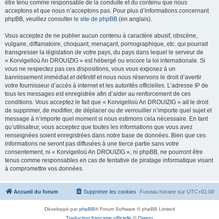
être tenu comme responsable de la conduite et du contenu que nous
acceptons et que nous n’acceptons pas. Pour plus d’informations concernant
phpBB, veuillez consulter
le site de phpBB
(en anglais).
Vous acceptez de ne publier aucun contenu à caractère abusif, obscène,
vulgaire, diffamatoire, choquant, menaçant, pornographique, etc. qui pourrait
transgresser la législation de votre pays, du pays dans lequel le serveur de
« Korvigelloù An DROUIZIG » est hébergé ou encore la loi internationale. Si
vous ne respectez pas ces dispositions, vous vous exposez à un
bannissement immédiat et définitif et nous nous réservons le droit d’avertir
votre fournisseur d’accès à internet et les autorités officielles. L’adresse IP de
tous les messages est enregistrée afin d’aider au renforcement de ces
conditions. Vous acceptez le fait que « Korvigelloù An DROUIZIG » ait le droit
de supprimer, de modifier, de déplacer ou de verrouiller n’importe quel sujet et
message à n’importe quel moment si nous estimons cela nécessaire. En tant
qu’utilisateur, vous acceptez que toutes les informations que vous avez
renseignées soient enregistrées dans notre base de données. Bien que ces
informations ne seront pas diffusées à une tierce partie sans votre
consentement, ni « Korvigelloù An DROUIZIG », ni phpBB, ne pourront être
tenus comme responsables en cas de tentative de piratage informatique visant
à compromettre vos données.
Accueil du forum
Supprimer les cookies
Fuseau horaire sur
UTC+01:00
Développé par
phpBB
® Forum Software © phpBB Limited
Traduction française officielle
©
Qiaeru