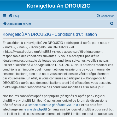
Korvigelloù An DROUIZIG
FAQ
Connexion
R
Accueil du forum
e
Korvigelloù An DROUIZIG - Conditions d’utilisation
c
h
En accédant à « Korvigelloù An DROUIZIG » (désigné ci-après par « nous »,
« notre », « nos », « Korvigelloù An DROUIZIG » et
e
« https://www.drouizig.org/phpBB3 »), vous acceptez d’être légalement
r
responsable des conditions suivantes. Si vous n’acceptez pas d’être
légalement responsable de toutes les conditions suivantes, veuillez ne pas
c
utiliser et accéder à « Korvigelloù An DROUIZIG ». Nous pouvons modifier ces
h
conditions à n’importe quel moment et nous essaierons de vous informer de
ces modifications, bien que nous vous conseillons de vérifier régulièrement
e
par vous-même. En effet, si vous continuez à participer à « Korvigelloù An
r
DROUIZIG » après que des modifications aient été effectuées, vous acceptez
d’être légalement responsable des conditions modifiées et mises à jour.
Nos forums sont développés par phpBB (désignés ci-après par « logiciel
phpBB » et « phpBB Limited ») qui est un logiciel de forum de discussions
déclaré sous la «
licence publique générale GNU 2.0
» et qui peut être
téléchargé sur
le site de phpBB
(en anglais). Le logiciel phpBB a pour seul but
de faciliter les discussions sur internet et phpBB Limited ne peut en aucun cas