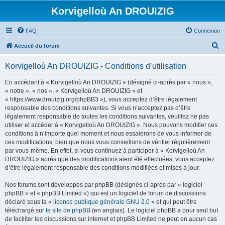
Korvigelloù An DROUIZIG
FAQ
Connexion
R
Accueil du forum
e
Korvigelloù An DROUIZIG - Conditions d’utilisation
c
h
En accédant à « Korvigelloù An DROUIZIG » (désigné ci-après par « nous »,
« notre », « nos », « Korvigelloù An DROUIZIG » et
e
« https://www.drouizig.org/phpBB3 »), vous acceptez d’être légalement
r
responsable des conditions suivantes. Si vous n’acceptez pas d’être
légalement responsable de toutes les conditions suivantes, veuillez ne pas
c
utiliser et accéder à « Korvigelloù An DROUIZIG ». Nous pouvons modifier ces
h
conditions à n’importe quel moment et nous essaierons de vous informer de
ces modifications, bien que nous vous conseillons de vérifier régulièrement
e
par vous-même. En effet, si vous continuez à participer à « Korvigelloù An
r
DROUIZIG » après que des modifications aient été effectuées, vous acceptez
d’être légalement responsable des conditions modifiées et mises à jour.
Nos forums sont développés par phpBB (désignés ci-après par « logiciel
phpBB » et « phpBB Limited ») qui est un logiciel de forum de discussions
déclaré sous la «
licence publique générale GNU 2.0
» et qui peut être
téléchargé sur
le site de phpBB
(en anglais). Le logiciel phpBB a pour seul but
de faciliter les discussions sur internet et phpBB Limited ne peut en aucun cas