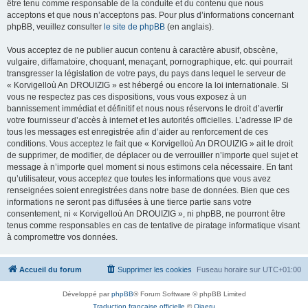
être tenu comme responsable de la conduite et du contenu que nous
acceptons et que nous n’acceptons pas. Pour plus d’informations concernant
phpBB, veuillez consulter
le site de phpBB
(en anglais).
Vous acceptez de ne publier aucun contenu à caractère abusif, obscène,
vulgaire, diffamatoire, choquant, menaçant, pornographique, etc. qui pourrait
transgresser la législation de votre pays, du pays dans lequel le serveur de
« Korvigelloù An DROUIZIG » est hébergé ou encore la loi internationale. Si
vous ne respectez pas ces dispositions, vous vous exposez à un
bannissement immédiat et définitif et nous nous réservons le droit d’avertir
votre fournisseur d’accès à internet et les autorités officielles. L’adresse IP de
tous les messages est enregistrée afin d’aider au renforcement de ces
conditions. Vous acceptez le fait que « Korvigelloù An DROUIZIG » ait le droit
de supprimer, de modifier, de déplacer ou de verrouiller n’importe quel sujet et
message à n’importe quel moment si nous estimons cela nécessaire. En tant
qu’utilisateur, vous acceptez que toutes les informations que vous avez
renseignées soient enregistrées dans notre base de données. Bien que ces
informations ne seront pas diffusées à une tierce partie sans votre
consentement, ni « Korvigelloù An DROUIZIG », ni phpBB, ne pourront être
tenus comme responsables en cas de tentative de piratage informatique visant
à compromettre vos données.
Accueil du forum
Supprimer les cookies
Fuseau horaire sur
UTC+01:00
Développé par
phpBB
® Forum Software © phpBB Limited
Traduction française officielle
©
Qiaeru