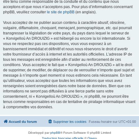
être tenu comme responsable de la conduite et du contenu que nous
acceptons et que nous n’acceptons pas. Pour plus d’informations concernant
phpBB, veuillez consulter
le site de phpBB
(en anglais).
Vous acceptez de ne publier aucun contenu à caractère abusif, obscène,
vulgaire, diffamatoire, choquant, menaçant, pornographique, etc. qui pourrait
transgresser la législation de votre pays, du pays dans lequel le serveur de
« Korvigelloù An DROUIZIG » est hébergé ou encore la loi internationale. Si
vous ne respectez pas ces dispositions, vous vous exposez à un
bannissement immédiat et définitif et nous nous réservons le droit d’avertir
votre fournisseur d’accès à internet et les autorités officielles. L’adresse IP de
tous les messages est enregistrée afin d’aider au renforcement de ces
conditions. Vous acceptez le fait que « Korvigelloù An DROUIZIG » ait le droit
de supprimer, de modifier, de déplacer ou de verrouiller n’importe quel sujet et
message à n’importe quel moment si nous estimons cela nécessaire. En tant
qu’utilisateur, vous acceptez que toutes les informations que vous avez
renseignées soient enregistrées dans notre base de données. Bien que ces
informations ne seront pas diffusées à une tierce partie sans votre
consentement, ni « Korvigelloù An DROUIZIG », ni phpBB, ne pourront être
tenus comme responsables en cas de tentative de piratage informatique visant
à compromettre vos données.
Accueil du forum
Supprimer les cookies
Fuseau horaire sur
UTC+01:00
Développé par
phpBB
® Forum Software © phpBB Limited
Traduction française officielle
©
Qiaeru