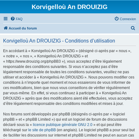
Korvigelloù An DROUIZIG
FAQ
Connexion
R
Accueil du forum
e
Korvigelloù An DROUIZIG - Conditions d’utilisation
c
h
En accédant à « Korvigelloù An DROUIZIG » (désigné ci-après par « nous »,
« notre », « nos », « Korvigelloù An DROUIZIG » et
e
« https://www.drouizig.org/phpBB3 »), vous acceptez d’être légalement
r
responsable des conditions suivantes. Si vous n’acceptez pas d’être
légalement responsable de toutes les conditions suivantes, veuillez ne pas
c
utiliser et accéder à « Korvigelloù An DROUIZIG ». Nous pouvons modifier ces
h
conditions à n’importe quel moment et nous essaierons de vous informer de
ces modifications, bien que nous vous conseillons de vérifier régulièrement
e
par vous-même. En effet, si vous continuez à participer à « Korvigelloù An
r
DROUIZIG » après que des modifications aient été effectuées, vous acceptez
d’être légalement responsable des conditions modifiées et mises à jour.
Nos forums sont développés par phpBB (désignés ci-après par « logiciel
phpBB » et « phpBB Limited ») qui est un logiciel de forum de discussions
déclaré sous la «
licence publique générale GNU 2.0
» et qui peut être
téléchargé sur
le site de phpBB
(en anglais). Le logiciel phpBB a pour seul but
de faciliter les discussions sur internet et phpBB Limited ne peut en aucun cas