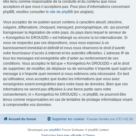
être tenu comme responsable de la conduite et du contenu que nous
acceptons et que nous n’acceptons pas. Pour plus d’informations concernant
phpBB, veuillez consulter
le site de phpBB
(en anglais).
Vous acceptez de ne publier aucun contenu à caractère abusif, obscène,
vulgaire, diffamatoire, choquant, menaçant, pornographique, etc. qui pourrait
transgresser la législation de votre pays, du pays dans lequel le serveur de
« Korvigelloù An DROUIZIG » est hébergé ou encore la loi internationale. Si
vous ne respectez pas ces dispositions, vous vous exposez à un
bannissement immédiat et définitif et nous nous réservons le droit d’avertir
votre fournisseur d’accès à internet et les autorités officielles. L’adresse IP de
tous les messages est enregistrée afin d’aider au renforcement de ces
conditions. Vous acceptez le fait que « Korvigelloù An DROUIZIG » ait le droit
de supprimer, de modifier, de déplacer ou de verrouiller n’importe quel sujet et
message à n’importe quel moment si nous estimons cela nécessaire. En tant
qu’utilisateur, vous acceptez que toutes les informations que vous avez
renseignées soient enregistrées dans notre base de données. Bien que ces
informations ne seront pas diffusées à une tierce partie sans votre
consentement, ni « Korvigelloù An DROUIZIG », ni phpBB, ne pourront être
tenus comme responsables en cas de tentative de piratage informatique visant
à compromettre vos données.
Accueil du forum
Supprimer les cookies
Fuseau horaire sur
UTC+01:00
Développé par
phpBB
® Forum Software © phpBB Limited
Traduction française officielle
©
Qiaeru