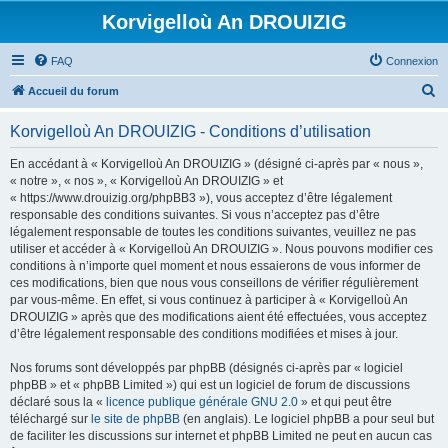
Korvigelloù An DROUIZIG
FAQ
Connexion
R
Accueil du forum
e
Korvigelloù An DROUIZIG - Conditions d’utilisation
c
h
En accédant à « Korvigelloù An DROUIZIG » (désigné ci-après par « nous »,
« notre », « nos », « Korvigelloù An DROUIZIG » et
e
« https://www.drouizig.org/phpBB3 »), vous acceptez d’être légalement
r
responsable des conditions suivantes. Si vous n’acceptez pas d’être
légalement responsable de toutes les conditions suivantes, veuillez ne pas
c
utiliser et accéder à « Korvigelloù An DROUIZIG ». Nous pouvons modifier ces
h
conditions à n’importe quel moment et nous essaierons de vous informer de
ces modifications, bien que nous vous conseillons de vérifier régulièrement
e
par vous-même. En effet, si vous continuez à participer à « Korvigelloù An
r
DROUIZIG » après que des modifications aient été effectuées, vous acceptez
d’être légalement responsable des conditions modifiées et mises à jour.
Nos forums sont développés par phpBB (désignés ci-après par « logiciel
phpBB » et « phpBB Limited ») qui est un logiciel de forum de discussions
déclaré sous la «
licence publique générale GNU 2.0
» et qui peut être
téléchargé sur
le site de phpBB
(en anglais). Le logiciel phpBB a pour seul but
de faciliter les discussions sur internet et phpBB Limited ne peut en aucun cas