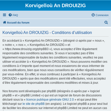
Korvigelloù An DROUIZIG
FAQ
Connexion
R
Accueil du forum
e
Korvigelloù An DROUIZIG - Conditions d’utilisation
c
h
En accédant à « Korvigelloù An DROUIZIG » (désigné ci-après par « nous »,
« notre », « nos », « Korvigelloù An DROUIZIG » et
e
« https://www.drouizig.org/phpBB3 »), vous acceptez d’être légalement
r
responsable des conditions suivantes. Si vous n’acceptez pas d’être
légalement responsable de toutes les conditions suivantes, veuillez ne pas
c
utiliser et accéder à « Korvigelloù An DROUIZIG ». Nous pouvons modifier ces
h
conditions à n’importe quel moment et nous essaierons de vous informer de
ces modifications, bien que nous vous conseillons de vérifier régulièrement
e
par vous-même. En effet, si vous continuez à participer à « Korvigelloù An
r
DROUIZIG » après que des modifications aient été effectuées, vous acceptez
d’être légalement responsable des conditions modifiées et mises à jour.
Nos forums sont développés par phpBB (désignés ci-après par « logiciel
phpBB » et « phpBB Limited ») qui est un logiciel de forum de discussions
déclaré sous la «
licence publique générale GNU 2.0
» et qui peut être
téléchargé sur
le site de phpBB
(en anglais). Le logiciel phpBB a pour seul but
de faciliter les discussions sur internet et phpBB Limited ne peut en aucun cas