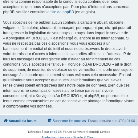
être tenu comme responsable de la conduite et du contenu que nous
acceptons et que nous n’acceptons pas. Pour plus d’informations concernant
phpBB, veuillez consulter
le site de phpBB
(en anglais).
Vous acceptez de ne publier aucun contenu à caractère abusif, obscène,
vulgaire, diffamatoire, choquant, menaçant, pornographique, etc. qui pourrait
transgresser la législation de votre pays, du pays dans lequel le serveur de
« Korvigelloù An DROUIZIG » est hébergé ou encore la loi internationale. Si
vous ne respectez pas ces dispositions, vous vous exposez à un
bannissement immédiat et définitif et nous nous réservons le droit d’avertir
votre fournisseur d’accès à internet et les autorités officielles. L’adresse IP de
tous les messages est enregistrée afin d’aider au renforcement de ces
conditions. Vous acceptez le fait que « Korvigelloù An DROUIZIG » ait le droit
de supprimer, de modifier, de déplacer ou de verrouiller n’importe quel sujet et
message à n’importe quel moment si nous estimons cela nécessaire. En tant
qu’utilisateur, vous acceptez que toutes les informations que vous avez
renseignées soient enregistrées dans notre base de données. Bien que ces
informations ne seront pas diffusées à une tierce partie sans votre
consentement, ni « Korvigelloù An DROUIZIG », ni phpBB, ne pourront être
tenus comme responsables en cas de tentative de piratage informatique visant
à compromettre vos données.
Accueil du forum
Supprimer les cookies
Fuseau horaire sur
UTC+01:00
Développé par
phpBB
® Forum Software © phpBB Limited
Traduction française officielle
©
Qiaeru